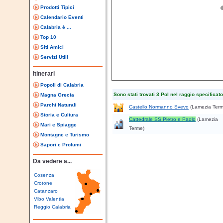
Prodotti Tipici
Calendario Eventi
Calabria è ...
Top 10
Siti Amici
Servizi Utili
Itinerari
Popoli di Calabria
Sono stati trovati 3 PoI nel raggio specificato
Magna Grecia
Parchi Naturali
Castello Normanno Svevo
(Lamezia Term
Storia e Cultura
Cattedrale SS Pietro e Paolo
(Lamezia
Mari e Spiagge
Terme)
Montagne e Turismo
Sapori e Profumi
Da vedere a...
Cosenza
Crotone
Catanzaro
Vibo Valentia
Reggio Calabria