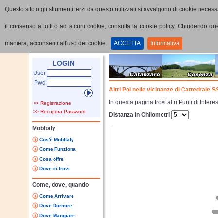
Questo sito o gli strumenti terzi da questo utilizzati si avvalgono di cookie necessa
il consenso a tutti o ad alcuni cookie, consulta la cookie policy. Chiudendo q
maniera, acconsenti all'uso dei cookie.
ACCETTA
Informativa
Home
Punti di interesse
Dettaglio PoI
LOGIN
User
Pwd
Altri PoI nelle vicinanze di Cattedrale S
In questa pagina trovi altri Punti di Inter
>> Registrazione
>> Recupera Password
Distanza in Chilometri
MobItaly
Cos'è MobItaly
Come Funziona
Cosa offre
Dove ci trovi
Come, dove, quando
Come Arrivare
Dove Dormire
Dove Mangiare