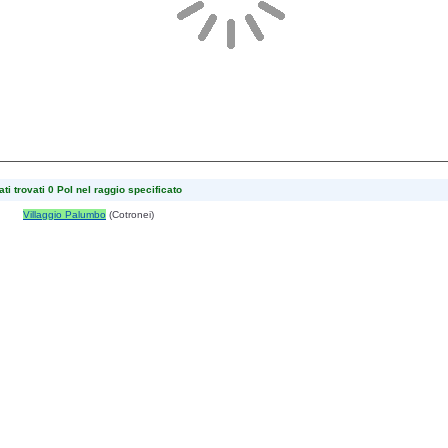
ti trovati 0 PoI nel raggio specificato
Villaggio Palumbo
(Cotronei)