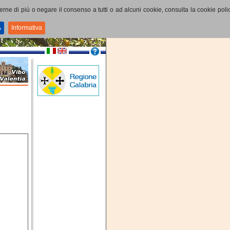
perne di più o negare il consenso a tutti o ad alcuni cookie, consulta la cookie polic
A
Informativa