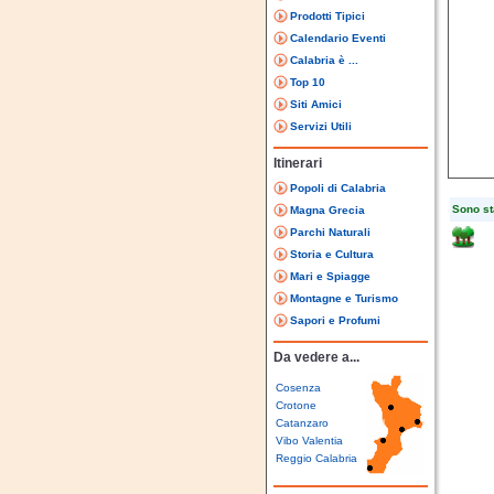
Prodotti Tipici
Calendario Eventi
Calabria è ...
Top 10
Siti Amici
Servizi Utili
Itinerari
Popoli di Calabria
Sono sta
Magna Grecia
Parchi Naturali
Storia e Cultura
Mari e Spiagge
Montagne e Turismo
Sapori e Profumi
Da vedere a...
Cosenza
Crotone
Catanzaro
Vibo Valentia
Reggio Calabria