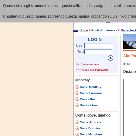
Questo sito o gli strumenti terzi da questo utilizzati si avvalgono di cookie necess
Chiudendo questo banner, scorrendo questa pagina, cliccando su un link o proseg
Home
Punti di interesse
Dettaglio 
LOGIN
User
Pwd
Altri P
In quest
>> Registrazione
>> Recupera Password
Distanz
MobItaly
Cos'è MobItaly
Come Funziona
Cosa offre
Dove ci trovi
Come, dove, quando
Come Arrivare
Dove Dormire
Dove Mangiare