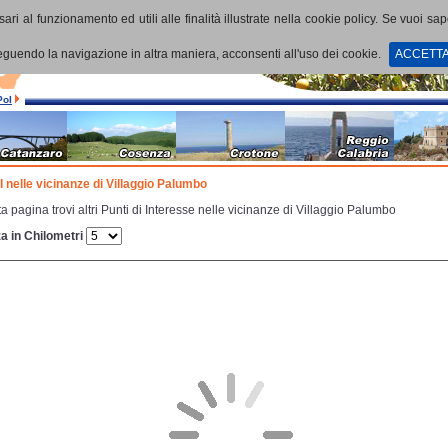
ari al funzionamento ed utili alle finalità illustrate nella cookie policy. Se vuoi sa
uendo la navigazione in altra maniera, acconsenti all'uso dei cookie.
ACCETT
PoI
oI nelle vicinanze di Villaggio Palumbo
a pagina trovi altri Punti di Interesse nelle vicinanze di Villaggio Palumbo
a in Chilometri