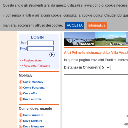
Questo sito o gli strumenti terzi da questo utilizzati si avvalgono di cookie necessa
il consenso a tutti o ad alcuni cookie, consulta la cookie policy. Chiudendo q
maniera, acconsenti all'uso dei cookie.
ACCETTA
Informativa
Home
Punti di interesse
Dettaglio PoI
LOGIN
User
Pwd
Altri PoI nelle vicinanze di La Villa Vecc
In questa pagina trovi altri Punti di Inter
>> Registrazione
>> Recupera Password
Distanza in Chilometri
MobItaly
Cos'è MobItaly
Come Funziona
Cosa offre
Dove ci trovi
Come, dove, quando
Come Arrivare
Dove Dormire
Dove Mangiare