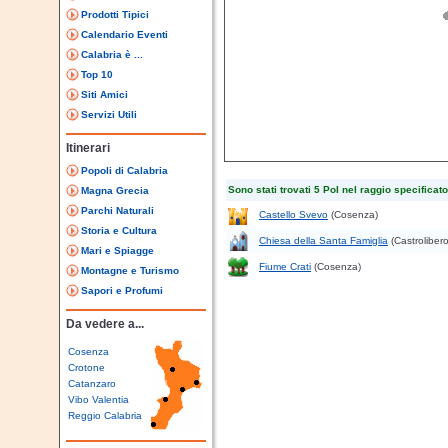
Prodotti Tipici
Calendario Eventi
Calabria è ...
Top 10
Siti Amici
Servizi Utili
Itinerari
Popoli di Calabria
Sono stati trovati 5 PoI nel raggio specificato
Magna Grecia
Parchi Naturali
Castello Svevo
(Cosenza)
Storia e Cultura
Chiesa della Santa Famiglia
(Castrolibero
Mari e Spiagge
Fiume Crati
(Cosenza)
Montagne e Turismo
Sapori e Profumi
Da vedere a...
Cosenza
Crotone
Catanzaro
Vibo Valentia
Reggio Calabria