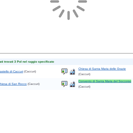
ti trovati 3 PoI nel raggio specificato
Chiesa di Santa Maria delle Grazie
astello di Caccuri
(Caccuri)
(Caccuri)
Convento di Santa Maria del Soccorso
hiesa di San Rocco
(Caccuri)
(Caccuri)