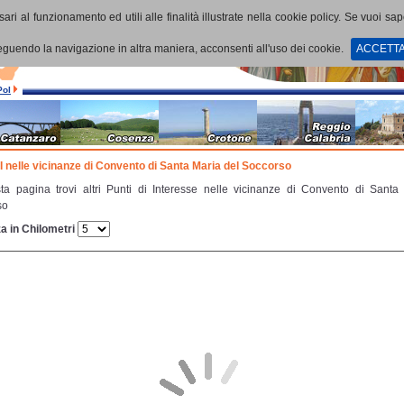
ari al funzionamento ed utili alle finalità illustrate nella cookie policy. Se vuoi sa
uendo la navigazione in altra maniera, acconsenti all'uso dei cookie.
ACCETT
PoI
oI nelle vicinanze di Convento di Santa Maria del Soccorso
ta pagina trovi altri Punti di Interesse nelle vicinanze di Convento di Santa
so
a in Chilometri