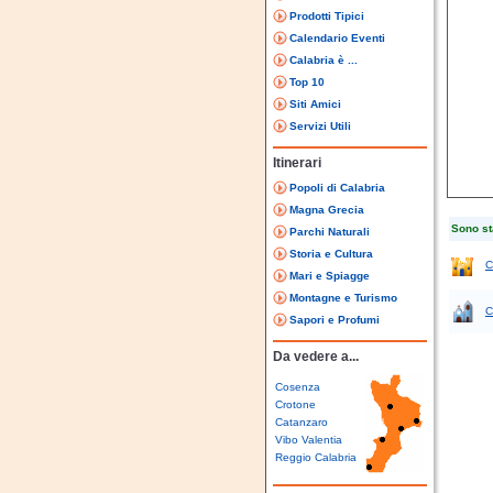
Prodotti Tipici
Calendario Eventi
Calabria è ...
Top 10
Siti Amici
Servizi Utili
Itinerari
Popoli di Calabria
Magna Grecia
Sono sta
Parchi Naturali
Storia e Cultura
C
Mari e Spiagge
Montagne e Turismo
C
Sapori e Profumi
Da vedere a...
Cosenza
Crotone
Catanzaro
Vibo Valentia
Reggio Calabria