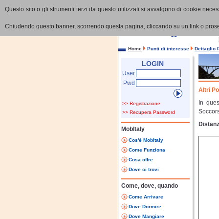
Questo sito o gli strumenti terzi da questo utilizzati si avvalgono di cookie necess
Chiudendo questo banner, scorrendo questa pagina, cliccando su un link o proseg
Home
Punti di interesse
Dettaglio 
LOGIN
User
Pwd
Altri P
In ques
>> Registrazione
Soccor
>> Recupera Password
Distanz
MobItaly
Cos'è MobItaly
Come Funziona
Cosa offre
Dove ci trovi
Come, dove, quando
Come Arrivare
Dove Dormire
Dove Mangiare