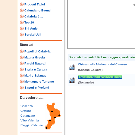
Prodotti Tipici
Calendario Eventi
Calabria è ...
Top 10
Siti Amici
Servizi Utili
Itinerari
Popoli di Calabria
Sono stati trovati 3 PoI nel raggio specificato
Magna Grecia
Parchi Naturali
Chiesa della Madonna del Carmine
Storia e Cultura
(Soriano Calabro)
Mari e Spiagge
Chiesa di San Giovanni Battista
Montagne e Turismo
(Sorianello)
Sapori e Profumi
Da vedere a...
Cosenza
Crotone
Catanzaro
Vibo Valentia
Reggio Calabria