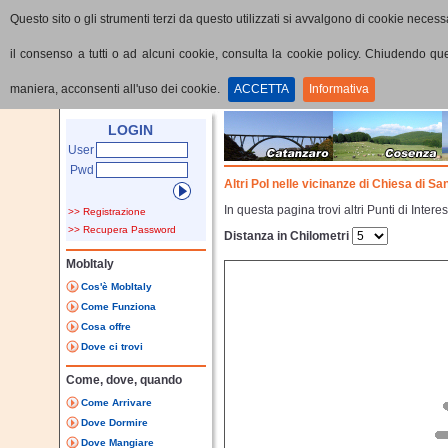
Questo sito o gli strumenti terzi da questo utilizzati si avvalgono di cookie necessa
il consenso a tutti o ad alcuni cookie, consulta la cookie policy. Chiudendo q
maniera, acconsenti all'uso dei cookie.
ACCETTA
Informativa
Home
Punti di interesse
Dettaglio PoI
LOGIN
User
Pwd
Altri PoI nelle vicinanze di Chiesa di Sa
In questa pagina trovi altri Punti di Inter
>> Registrazione
>> Recupera Password
Distanza in Chilometri
MobItaly
Cos'è MobItaly
Come Funziona
Cosa offre
Dove ci trovi
Come, dove, quando
Come Arrivare
Dove Dormire
Dove Mangiare