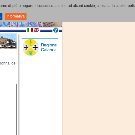
perne di più o negare il consenso a tutti o ad alcuni cookie, consulta la cookie polic
A
Informativa
adonna del