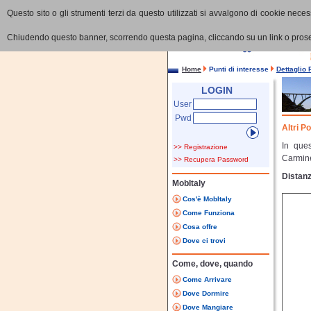
Questo sito o gli strumenti terzi da questo utilizzati si avvalgono di cookie necess
Chiudendo questo banner, scorrendo questa pagina, cliccando su un link o proseg
Home
Punti di interesse
Dettaglio 
LOGIN
User
Pwd
Altri P
In ques
>> Registrazione
Carmin
>> Recupera Password
Distanz
MobItaly
Cos'è MobItaly
Come Funziona
Cosa offre
Dove ci trovi
Come, dove, quando
Come Arrivare
Dove Dormire
Dove Mangiare