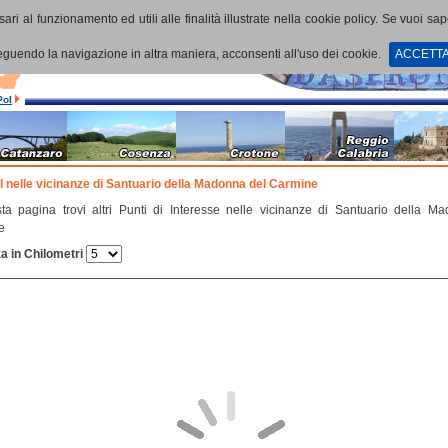
ari al funzionamento ed utili alle finalità illustrate nella cookie policy. Se vuoi sa
uendo la navigazione in altra maniera, acconsenti all'uso dei cookie.
ACCETT
PoI
oI nelle vicinanze di Santuario della Madonna del Carmine
ta pagina trovi altri Punti di Interesse nelle vicinanze di Santuario della M
e
a in Chilometri