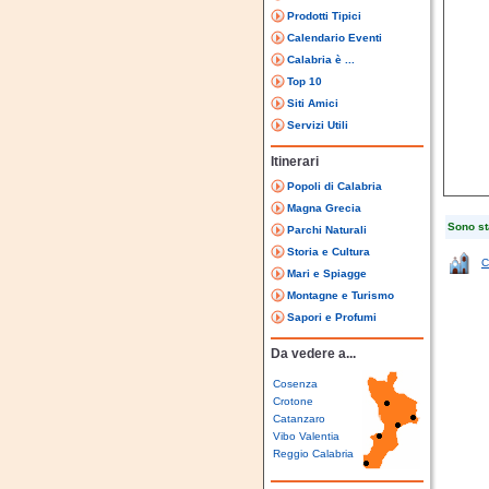
Prodotti Tipici
Calendario Eventi
Calabria è ...
Top 10
Siti Amici
Servizi Utili
Itinerari
Popoli di Calabria
Magna Grecia
Sono sta
Parchi Naturali
Storia e Cultura
C
Mari e Spiagge
Montagne e Turismo
Sapori e Profumi
Da vedere a...
Cosenza
Crotone
Catanzaro
Vibo Valentia
Reggio Calabria