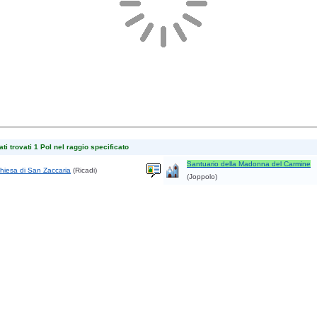
ti trovati 1 PoI nel raggio specificato
Santuario della Madonna del Carmine
hiesa di San Zaccaria
(Ricadi)
(Joppolo)