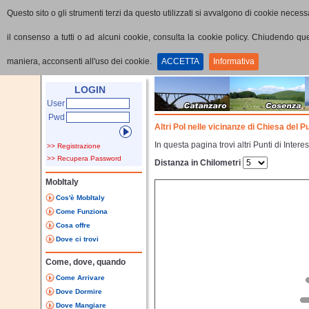
Questo sito o gli strumenti terzi da questo utilizzati si avvalgono di cookie necessa
il consenso a tutti o ad alcuni cookie, consulta la cookie policy. Chiudendo q
maniera, acconsenti all'uso dei cookie.
ACCETTA
Informativa
Home
Punti di interesse
Dettaglio PoI
LOGIN
User
Pwd
Altri PoI nelle vicinanze di Chiesa del P
In questa pagina trovi altri Punti di Inter
>> Registrazione
>> Recupera Password
Distanza in Chilometri
MobItaly
Cos'è MobItaly
Come Funziona
Cosa offre
Dove ci trovi
Come, dove, quando
Come Arrivare
Dove Dormire
Dove Mangiare