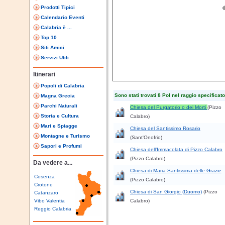
Prodotti Tipici
Calendario Eventi
Calabria è ...
Top 10
Siti Amici
Servizi Utili
Itinerari
Popoli di Calabria
Sono stati trovati 8 PoI nel raggio specificato
Magna Grecia
Parchi Naturali
Chiesa del Purgatorio o dei Morti
(Pizzo
Storia e Cultura
Calabro)
Mari e Spiagge
Chiesa del Santissimo Rosario
Montagne e Turismo
(Sant'Onofrio)
Sapori e Profumi
Chiesa dell’Immacolata di Pizzo Calabro
(Pizzo Calabro)
Da vedere a...
Chiesa di Maria Santissima delle Grazie
Cosenza
(Pizzo Calabro)
Crotone
Chiesa di San Giorgio (Duomo)
(Pizzo
Catanzaro
Vibo Valentia
Calabro)
Reggio Calabria