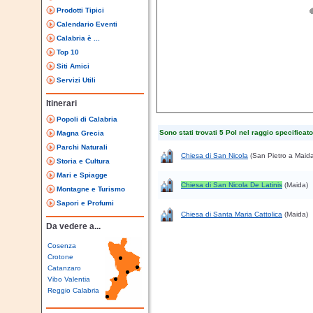
Prodotti Tipici
Calendario Eventi
Calabria è ...
Top 10
Siti Amici
Servizi Utili
Itinerari
Popoli di Calabria
Sono stati trovati 5 PoI nel raggio specificato
Magna Grecia
Parchi Naturali
Chiesa di San Nicola
(San Pietro a Maid
Storia e Cultura
Mari e Spiagge
Chiesa di San Nicola De Latinis
(Maida)
Montagne e Turismo
Sapori e Profumi
Chiesa di Santa Maria Cattolica
(Maida)
Da vedere a...
Cosenza
Crotone
Catanzaro
Vibo Valentia
Reggio Calabria