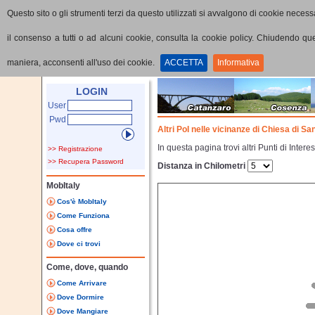
Questo sito o gli strumenti terzi da questo utilizzati si avvalgono di cookie necessa
il consenso a tutti o ad alcuni cookie, consulta la cookie policy. Chiudendo q
maniera, acconsenti all'uso dei cookie.
ACCETTA
Informativa
Home
Punti di interesse
Dettaglio PoI
LOGIN
User
Pwd
Altri PoI nelle vicinanze di Chiesa di Sa
In questa pagina trovi altri Punti di Inte
>> Registrazione
>> Recupera Password
Distanza in Chilometri
MobItaly
Cos'è MobItaly
Come Funziona
Cosa offre
Dove ci trovi
Come, dove, quando
Come Arrivare
Dove Dormire
Dove Mangiare