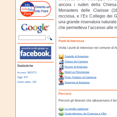
ancora i ruderi della Chiesa 
Monastero delle Clarisse (1
rocciosa, e l’Ex Collegio dei Ges
una grande insenatura naturale
che permetteva l’accesso alle mu
Punti di interesse
Visita i punti di interesse nel comune di 
Castello di Amantea
Chiesa del Carmine
Statistiche
Duomo di Amantea
Hotel La Principessa
Accessi: 9923772
Porto Turistico di Campora
Oggi: 670
Utenti online: 225
Spiaggia di Amantea
Percorsi
Percorri gli itinerari che attraversano il te
La cipolla calabrese
Costa tirrenica: da Cosenza a Vibo