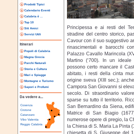
Prodotti Tipici
Calendario Eventi
Calabria è ...
Top 10
Principessa e ai resti del T
Siti Amici
stradine del centro storico, p
Servizi Utili
Cavour con il suo suggestivo arc
Itinerari
rinascimentali e barocchi com
Popoli di Calabria
Palazzo Cavallo Marincola (XVI
Magna Grecia
Martino (‘700). In un ideale 
Parchi Naturali
possono certo mancare il Caste
Storia e Cultura
abitato, i resti della cinta mu
Mari e Spiagge
origine sveva (XIII sec.); anche
Montagne e Turismo
Campora San Giovanni si elevano 
Sapori e Profumi
secolo. Di straordinario valor
Da vedere a...
sparse su tutto il territorio. R
Cosenza
San Bernardino da Siena, edific
Crotone
Matrice di San Biagio (1677
Catanzaro
numerose opere di pregio, la Ch
Vibo Valentia
Reggio Calabria
la Chiesa di S. Maria La Pinta (
chiesetta di S. Giuseppe del 1