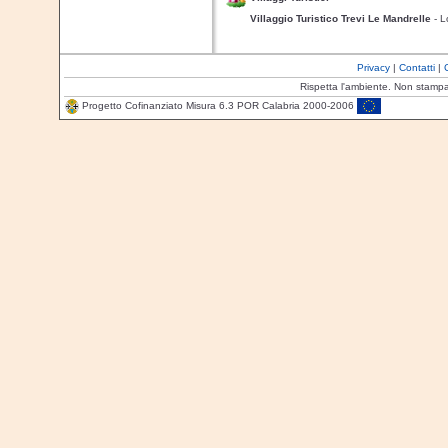
Villaggio Turistico Trevi Le Mandrelle
- L
Privacy
|
Contatti
|
Rispetta l'ambiente. Non stamp
Progetto Cofinanziato Misura 6.3 POR Calabria 2000-2006