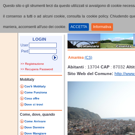
Questo sito o gli strumenti terzi da questo utilizzati si avvalgono di cookie necessa
il consenso a tutti o ad alcuni cookie, consulta la cookie policy. Chiudendo q
maniera, acconsenti all'uso dei cookie.
ACCETTA
Informativa
Home
Provincia
Comune
LOGIN
User
Pwd
Amantea
(CS)
>> Registrazione
Abitanti
: 13704
CAP
: 87032
Alti
>> Recupera Password
Sito Web del Comune:
http://ww
MobItaly
Cos'è MobItaly
Come Funziona
Cosa offre
Dove ci trovi
Come, dove, quando
Come Arrivare
Dove Dormire
Dove Mangiare