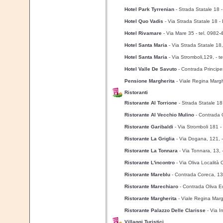
Hotel Park Tyrrenian
- Strada Statale 18 
Hotel Quo Vadis
- Via Strada Statale 18 -
Hotel Rivamare
- Via Mare 35
- tel. 0982
Hotel Santa Maria
- Via Strada Statale 18
Hotel Santa Maria
- Via Stromboli,129,
- t
Hotel Valle De Savuto
- Contrada Princip
Pensione Margherita
- Viale Regina Marg
Ristoranti
Ristorante Al Torrione
- Strada Statale 18
Ristorante Al Vecchio Mulino
- Contrada 
Ristorante Garibaldi
- Via Stromboli 181
-
Ristorante La Griglia
- Via Dogana, 121,
Ristorante La Tonnara
- Via Tonnara, 13,
Ristorante L'incontro
- Via Oliva Localit
Ristorante Mareblu
- Contrada Coreca, 1
Ristorante Marechiaro
- Contrada Oliva 
Ristorante Margherita
- Viale Regina Mar
Ristorante Palazzo Delle Clarisse
- Via 
Villaggi Turistici