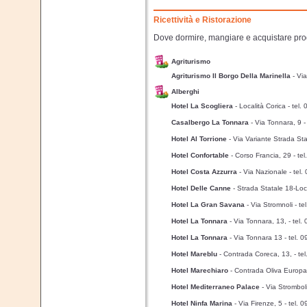
Ricettività e Ristorazione
Dove dormire, mangiare e acquistare prodo
Agriturismo
Agriturismo Il Borgo Della Marinella
- Vi
Alberghi
Hotel La Scogliera
- Località Corica
- tel
Casalbergo La Tonnara
- Via Tonnara, 9
Hotel Al Torrione
- Via Variante Strada St
Hotel Confortable
- Corso Francia, 29
- te
Hotel Costa Azzurra
- Via Nazionale
- tel
Hotel Delle Canne
- Strada Statale 18-Loc
Hotel La Gran Savana
- Via Stromnoli
- t
Hotel La Tonnara
- Via Tonnara, 13,
- tel
Hotel La Tonnara
- Via Tonnara 13
- tel.
Hotel Mareblu
- Contrada Coreca, 13,
- te
Hotel Marechiaro
- Contrada Oliva Europ
Hotel Mediterraneo Palace
- Via Strombol
Hotel Ninfa Marina
- Via Firenze, 5
- tel.