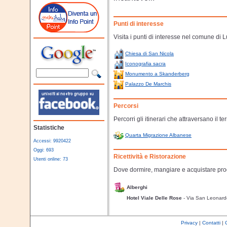
Punti di interesse
Visita i punti di interesse nel comune di 
Chiesa di San Nicola
Iconografia sacra
Monumento a Skanderberg
Palazzo De Marchis
Percorsi
Percorri gli itinerari che attraversano il te
Statistiche
Quarta Migrazione Albanese
Accessi: 9920422
Oggi: 693
Ricettività e Ristorazione
Utenti online: 73
Dove dormire, mangiare e acquistare prodo
Alberghi
Hotel Viale Delle Rose
- Via San Leonar
Privacy
|
Contatti
|