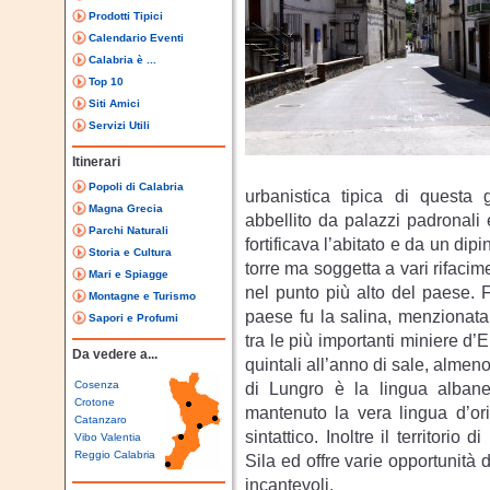
Prodotti Tipici
Calendario Eventi
Calabria è ...
Top 10
Siti Amici
Servizi Utili
Itinerari
Popoli di Calabria
urbanistica tipica di questa 
Magna Grecia
abbellito da palazzi padronali 
Parchi Naturali
fortificava l’abitato e da un di
Storia e Cultura
torre ma soggetta a vari rifacimen
Mari e Spiagge
nel punto più alto del paese.
Montagne e Turismo
paese fu la salina, menzionata
Sapori e Profumi
tra le più importanti miniere d
Da vedere a...
quintali all’anno di sale, almeno
Cosenza
di Lungro è la lingua albanes
Crotone
mantenuto la vera lingua d’ori
Catanzaro
sintattico. Inoltre il territori
Vibo Valentia
Reggio Calabria
Sila ed offre varie opportunità 
incantevoli.