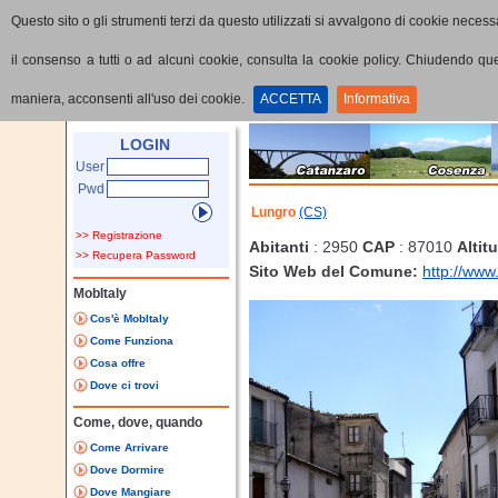
Questo sito o gli strumenti terzi da questo utilizzati si avvalgono di cookie necessa
il consenso a tutti o ad alcuni cookie, consulta la cookie policy. Chiudendo q
maniera, acconsenti all'uso dei cookie.
ACCETTA
Informativa
Home
Provincia
Comune
LOGIN
User
Pwd
Lungro
(CS)
>> Registrazione
Abitanti
: 2950
CAP
: 87010
Altit
>> Recupera Password
Sito Web del Comune:
http://www
MobItaly
Cos'è MobItaly
Come Funziona
Cosa offre
Dove ci trovi
Come, dove, quando
Come Arrivare
Dove Dormire
Dove Mangiare