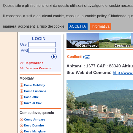
Questo sito o gli strumenti terzi da questo utilizzati si avvalgono di cookie necessa
il consenso a tutti o ad alcuni cookie, consulta la cookie policy. Chiudendo q
maniera, acconsenti all'uso dei cookie.
ACCETTA
Informativa
Home
Provincia
Comune
LOGIN
User
Pwd
Conflenti
(CZ)
>> Registrazione
Abitanti
: 1677
CAP
: 88040
Altit
>> Recupera Password
Sito Web del Comune:
http://www
MobItaly
Cos'è MobItaly
Come Funziona
Cosa offre
Dove ci trovi
Come, dove, quando
Come Arrivare
Dove Dormire
Dove Mangiare