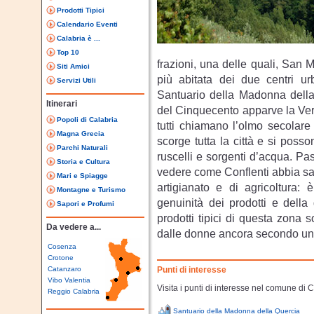
Prodotti Tipici
Calendario Eventi
Calabria è ...
Top 10
frazioni, una delle quali, San 
Siti Amici
più abitata dei due centri ur
Servizi Utili
Santuario della Madonna della 
Itinerari
del Cinquecento apparve la Verg
Popoli di Calabria
tutti chiamano l’olmo secolare
Magna Grecia
scorge tutta la città e si poss
Parchi Naturali
ruscelli e sorgenti d’acqua. Pa
Storia e Cultura
vedere come Conflenti abbia sapu
Mari e Spiagge
artigianato e di agricoltura
Montagne e Turismo
genuinità dei prodotti e della
Sapori e Profumi
prodotti tipici di questa zona s
Da vedere a...
dalle donne ancora secondo un 
Cosenza
Crotone
Catanzaro
Punti di interesse
Vibo Valentia
Visita i punti di interesse nel comune di C
Reggio Calabria
Santuario della Madonna della Quercia