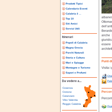
Prodotti Tipici
Calendario Eventi
Calabria è ...
albanes
Top 10
Ottoman
Siti Amici
dell’a
Servizi Utili
Berardi
anche l
Itinerari
giuridi
Popoli di Calabria
essere 
Magna Grecia
archite
Parchi Naturali
Storia e Cultura
Punti d
Mari e Spiagge
Visita i
Montagne e Turismo
Sapori e Profumi
Chi
Da vedere a...
Pal
Cosenza
Percor
Crotone
Catanzaro
Percorri
Vibo Valentia
Reggio Calabria
Qua