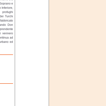
 Soprano e
 Inferiore,
 profughi
dei Turchi
fabbricato
uando Don
mprendente
ti vennero
ontinua ad
 urbano ed