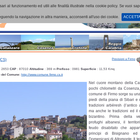
ari al funzionamento ed utili alle finalità illustrate nella cookie policy. Se vuoi sa
uendo la navigazione in altra maniera, acconsenti all'uso dei cookie.
ACCETT
Previsioni a Firmo
(CS)
: 2653
CAP
: 87010
Altitudine
: 369 m
Prefisso
: 0981
Superficie
: 11,53 Kmq
b del Comune:
http://www.comune.firmo.cs.it
Nel cuore montano della Ca
pochi chilometri da Cosenza, 
comune di Firmo sorge su una 
piedi della piana di Sibari e
tradizioni arbëresh (l’antico
ma anche le tradizioni ed il 
bizantino. Prima della v
profughi albanesi, il territo
feudo disabitato che appar
principi di Bisignano ed
Domenicani di Altomonte. Il ter