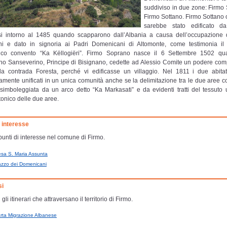
suddiviso in due zone: Firmo
Firmo Sottano. Firmo Sottano o
sarebbe stato edificato da
i intorno al 1485 quando scapparono dall’Albania a causa dell’occupazione 
i e dato in signoria ai Padri Domenicani di Altomonte, come testimonia il 
ntico convento “Ka Këllogiëri”. Firmo Soprano nasce il 6 Settembre 1502 q
no Sanseverino, Principe di Bisignano, cedette ad Alessio Comite un podere co
a contrada Foresta, perché vi edificasse un villaggio. Nel 1811 i due abita
camente unificati in un unica comunità anche se la delimitazione tra le due aree c
simboleggiata da un arco detto “Ka Markasati” e da evidenti tratti del tessuto
ttonico delle due aree.
i interesse
 punti di interesse nel comune di Firmo.
esa S. Maria Assunta
azzo dei Domenicani
si
 gli itinerari che attraversano il territorio di Firmo.
rta Migrazione Albanese