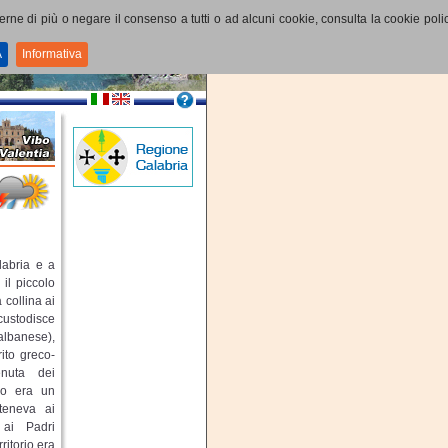
perne di più o negare il consenso a tutti o ad alcuni cookie, consulta la cookie polic
A
Informativa
labria e a
il piccolo
collina ai
 custodisce
 albanese),
rito greco-
enuta dei
rio era un
teneva ai
 ai Padri
ritorio era