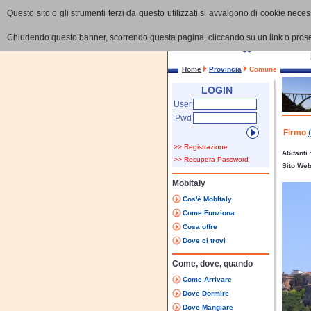
Questo sito o gli strumenti terzi da questo utilizzati si avvalgono di cookie necess
Chiudendo questo banner, scorrendo questa pagina, cliccando su un link o proseg
Home
Provincia
Comune
LOGIN
User
Pwd
Firmo
>> Registrazione
Abitanti
>> Recupera Password
Sito We
MobItaly
Cos'è MobItaly
Come Funziona
Cosa offre
Dove ci trovi
Come, dove, quando
Come Arrivare
Dove Dormire
Dove Mangiare