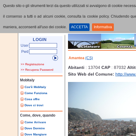
Questo sito o gli strumenti terzi da questo utilizzati si avvalgono di cookie necessa
il consenso a tutti o ad alcuni cookie, consulta la cookie policy. Chiudendo q
maniera, acconsenti all'uso dei cookie.
ACCETTA
Informativa
Home
Provincia
Comune
LOGIN
User
Pwd
Amantea
(CS)
>> Registrazione
Abitanti
: 13704
CAP
: 87032
Alti
>> Recupera Password
Sito Web del Comune:
http://ww
MobItaly
Cos'è MobItaly
Come Funziona
Cosa offre
Dove ci trovi
Come, dove, quando
Come Arrivare
Dove Dormire
Dove Mangiare