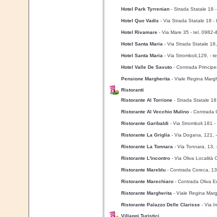
Hotel Park Tyrrenian
- Strada Statale 18 
Hotel Quo Vadis
- Via Strada Statale 18 -
Hotel Rivamare
- Via Mare 35
- tel. 0982
Hotel Santa Maria
- Via Strada Statale 18
Hotel Santa Maria
- Via Stromboli,129,
- t
Hotel Valle De Savuto
- Contrada Princip
Pensione Margherita
- Viale Regina Marg
Ristoranti
Ristorante Al Torrione
- Strada Statale 18
Ristorante Al Vecchio Mulino
- Contrada 
Ristorante Garibaldi
- Via Stromboli 181
-
Ristorante La Griglia
- Via Dogana, 121,
Ristorante La Tonnara
- Via Tonnara, 13,
Ristorante L'incontro
- Via Oliva Localit
Ristorante Mareblu
- Contrada Coreca, 1
Ristorante Marechiaro
- Contrada Oliva 
Ristorante Margherita
- Viale Regina Mar
Ristorante Palazzo Delle Clarisse
- Via 
Villaggi Turistici