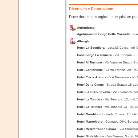
Ricettività e Ristorazione
Dove dormire, mangiare e acquistare prodo
Agriturismo
Agriturismo Il Borgo Della Marinella
- Vi
Alberghi
Hotel La Scogliera
- Località Corica
- tel
Casalbergo La Tonnara
- Via Tonnara, 9
Hotel Al Torrione
- Via Variante Strada St
Hotel Confortable
- Corso Francia, 29
- te
Hotel Costa Azzurra
- Via Nazionale
- tel
Hotel Delle Canne
- Strada Statale 18-Loc
Hotel La Gran Savana
- Via Stromnoli
- t
Hotel La Tonnara
- Via Tonnara, 13,
- tel
Hotel La Tonnara
- Via Tonnara 13
- tel.
Hotel Mareblu
- Contrada Coreca, 13,
- te
Hotel Marechiaro
- Contrada Oliva Europ
Hotel Mediterraneo Palace
- Via Strombol
Hotel Ninfa Marina
- Via Firenze, 5
- tel.