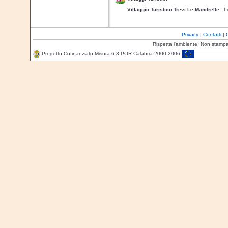
Villaggio Turistico Trevi Le Mandrelle
- L
Privacy
|
Contatti
|
Rispetta l'ambiente. Non stamp
Progetto Cofinanziato Misura 6.3 POR Calabria 2000-2006