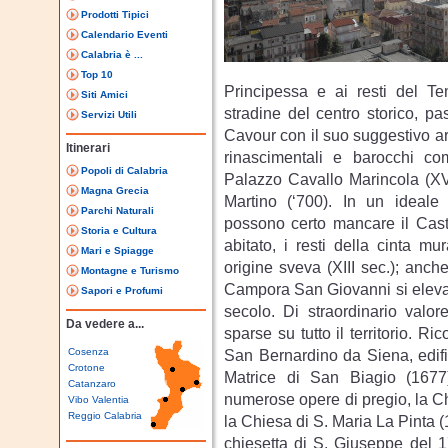
Prodotti Tipici
Calendario Eventi
Calabria è ...
Top 10
Principessa e ai resti del T
Siti Amici
stradine del centro storico, p
Servizi Utili
Cavour con il suo suggestivo arc
Itinerari
rinascimentali e barocchi com
Popoli di Calabria
Palazzo Cavallo Marincola (XVI
Magna Grecia
Martino (‘700). In un ideale 
Parchi Naturali
possono certo mancare il Caste
Storia e Cultura
abitato, i resti della cinta mu
Mari e Spiagge
origine sveva (XIII sec.); anche
Montagne e Turismo
Campora San Giovanni si elevano 
Sapori e Profumi
secolo. Di straordinario valor
Da vedere a...
sparse su tutto il territorio. R
Cosenza
San Bernardino da Siena, edific
Crotone
Matrice di San Biagio (1677
Catanzaro
numerose opere di pregio, la Ch
Vibo Valentia
Reggio Calabria
la Chiesa di S. Maria La Pinta (
chiesetta di S. Giuseppe del 1