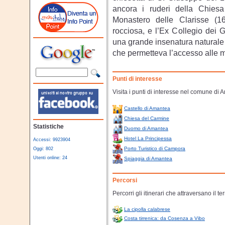
ancora i ruderi della Chiesa 
Monastero delle Clarisse (1
rocciosa, e l’Ex Collegio dei Ges
una grande insenatura naturale
che permetteva l’accesso alle mu
Punti di interesse
Visita i punti di interesse nel comune di 
Castello di Amantea
Chiesa del Carmine
Statistiche
Duomo di Amantea
Hotel La Principessa
Accessi: 9923904
Porto Turistico di Campora
Oggi: 802
Utenti online: 24
Spiaggia di Amantea
Percorsi
Percorri gli itinerari che attraversano il te
La cipolla calabrese
Costa tirrenica: da Cosenza a Vibo