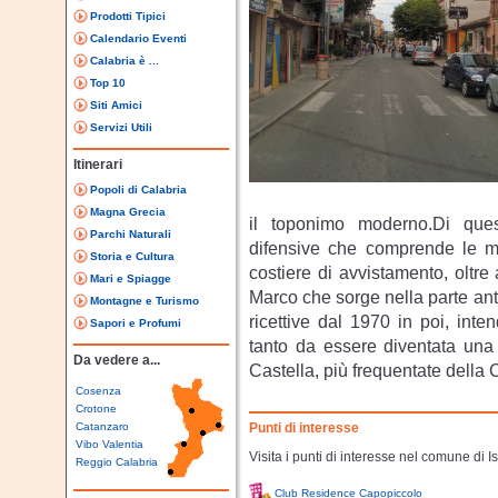
Prodotti Tipici
Calendario Eventi
Calabria è ...
Top 10
Siti Amici
Servizi Utili
Itinerari
Popoli di Calabria
Magna Grecia
il toponimo moderno.Di que
Parchi Naturali
difensive che comprende le mura
Storia e Cultura
costiere di avvistamento, oltre
Mari e Spiagge
Marco che sorge nella parte anti
Montagne e Turismo
ricettive dal 1970 in poi, inte
Sapori e Profumi
tanto da essere diventata una 
Da vedere a...
Castella, più frequentate della 
Cosenza
Crotone
Catanzaro
Punti di interesse
Vibo Valentia
Visita i punti di interesse nel comune di 
Reggio Calabria
Club Residence Capopiccolo