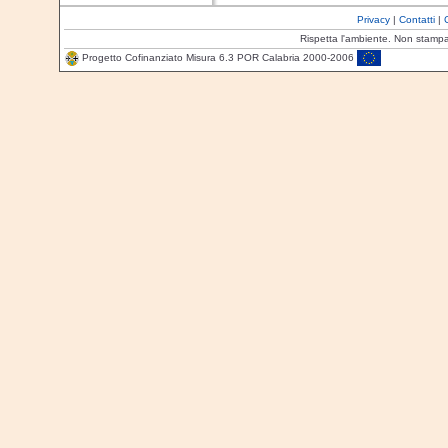
Privacy
|
Contatti
|
Rispetta l'ambiente. Non stamp
Progetto Cofinanziato Misura 6.3 POR Calabria 2000-2006