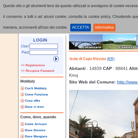
Questo sito o gli strumenti terzi da questo utilizzati si avvalgono di cookie necessa
il consenso a tutti o ad alcuni cookie, consulta la cookie policy. Chiudendo q
maniera, acconsenti all'uso dei cookie.
ACCETTA
Informativa
Home
Provincia
Comune
LOGIN
User
Pwd
Isola di Capo Rizzuto
(KR)
>> Registrazione
Abitanti
: 14839
CAP
: 88841
Alti
>> Recupera Password
Kmq
MobItaly
Sito Web del Comune:
http://www
Cos'è MobItaly
Come Funziona
Cosa offre
Dove ci trovi
Come, dove, quando
Come Arrivare
Dove Dormire
Dove Mangiare