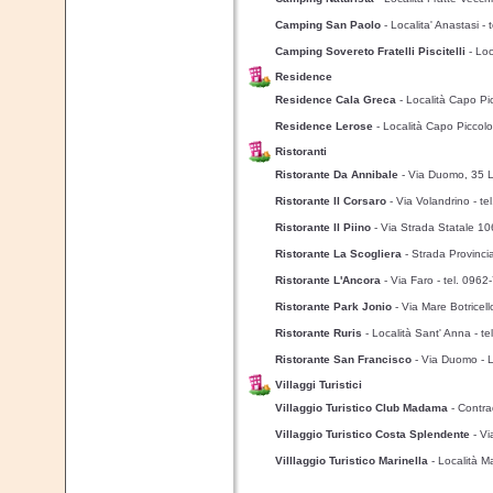
Camping San Paolo
- Localita' Anastasi
- 
Camping Sovereto Fratelli Piscitelli
- Lo
Residence
Residence Cala Greca
- Località Capo P
Residence Lerose
- Località Capo Piccol
Ristoranti
Ristorante Da Annibale
- Via Duomo, 35 L
Ristorante Il Corsaro
- Via Volandrino
- t
Ristorante Il Piino
- Via Strada Statale 
Ristorante La Scogliera
- Strada Provinci
Ristorante L'Ancora
- Via Faro
- tel. 096
Ristorante Park Jonio
- Via Mare Botricel
Ristorante Ruris
- Località Sant' Anna
- t
Ristorante San Francisco
- Via Duomo - L
Villaggi Turistici
Villaggio Turistico Club Madama
- Contr
Villaggio Turistico Costa Splendente
- V
Villlaggio Turistico Marinella
- Località M