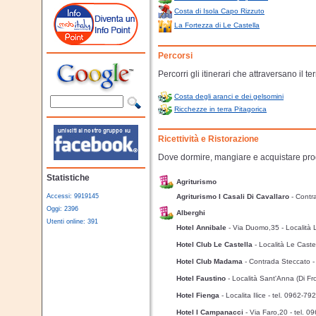
Costa di Isola Capo Rizzuto
La Fortezza di Le Castella
Percorsi
Percorri gli itinerari che attraversano il te
Costa degli aranci e dei gelsomini
Ricchezze in terra Pitagorica
Ricettività e Ristorazione
Dove dormire, mangiare e acquistare prodo
Statistiche
Agriturismo
Accessi: 9919145
Agriturismo I Casali Di Cavallaro
- Contr
Oggi: 2396
Alberghi
Utenti online: 391
Hotel Annibale
- Via Duomo,35 - Località 
Hotel Club Le Castella
- Località Le Caste
Hotel Club Madama
- Contrada Steccato
Hotel Faustino
- Località Sant'Anna (Di F
Hotel Fienga
- Localita Ilice
- tel. 0962-79
Hotel I Campanacci
- Via Faro,20
- tel. 