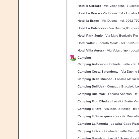
Hotel Il Corsaro
- Via Volandrino, 7-Locali
Hotel La Brace
- Via Duomo,54 - Località 
Hotel la Brace
- Via Duomo
- tel. 0962-7
Hotel La Calabrese
- Via Duomo,85 - Loca
Hotel Park Jonio
- Via Mare Botricello Pe
Hotel Valtur
- Località Meolo
- tel. 0962-7
Hotel Villa Aurora
- Via Volandrino - Local
Camping
Camping Astorino
- Contrada Fratte
- tel
Camping Costa Splendente
- Via Duomo L
Camping Delle Mimose
- Località Marinel
Camping Dell'Uva
- Contrada Bracciolo Lo
Camping Due Mari
- Località Anastasi
- t
Camping Fico D'India
- Località Fratte Ve
Camping Il Faro
- Via Isola Di Naxos
- tel
Camping Il Subacqueo
- Località Marinell
Camping La Fattoria
- Localita' Capo Rizz
Camping L'Oasi
- Contrada Fratte Cannel
Camping Naturista
- Località Fratte Vecch