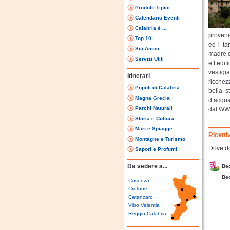
Prodotti Tipici
Calendario Eventi
Calabria è ...
proveni
Top 10
ed i ta
Siti Amici
madre di
Servizi Utili
e l’edif
vestigi
Itinerari
ricchezz
Popoli di Calabria
bella s
Magna Grecia
d’acqua
Parchi Naturali
dal WW
Storia e Cultura
Mari e Spiagge
Ricetti
Montagne e Turismo
Dove do
Sapori e Profumi
Da vedere a...
Bed
Bed
Cosenza
Crotone
Catanzaro
Vibo Valentia
Reggio Calabria