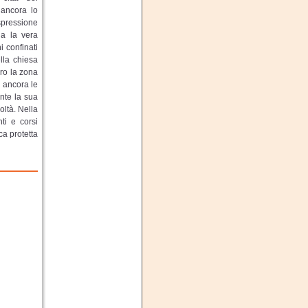
i ancora lo
pressione
ia la vera
 confinati
lla chiesa
ero la zona
a ancora le
ente la sua
oltà. Nella
ti e corsi
ca protetta