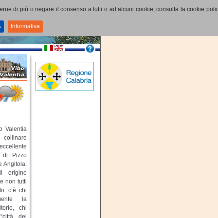
perne di più o negare il consenso a tutti o ad alcuni cookie, consulta la cookie polic
A
Informativa
 Valentia
collinare
ccellente
a di Pizzo
e Angitola.
i origine
 non tutti
o: c’è chi
emente la
torio, chi
città dei