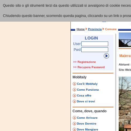
Questo sito o gli strumenti terzi da questo utilizzati si avvalgono di cookie necess
Chiudendo questo banner, scorrendo questa pagina, cliccando su un link o proseg
Home
Provincia
Comune
LOGIN
User
Pwd
Maiera
>> Registrazione
Abitanti
>> Recupera Password
Sito We
MobItaly
Cos'è MobItaly
Come Funziona
Cosa offre
Dove ci trovi
Come, dove, quando
Come Arrivare
Dove Dormire
Dove Mangiare