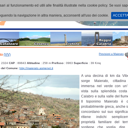
ari al funzionamento ed utili alle finalità illustrate nella cookie policy. Se vuoi sa
uendo la navigazione in altra maniera, acconsenti all'uso dei cookie.
ACCETT
Previsioni a Maierato
to
(VV)
: 2324
CAP
: 89843
Altitudine
: 258 m
Prefisso
: 0963
Superficie
: 39 Kmq
b del Comune:
http://maierato.asmenet.it
A una decina di km da Vibo
sorge Maierato, cittadina 
immersa nel verde con un’e
vista sulla splendida cost
Calabro e sulla valle del fium
Il toponimo Maierato è d
probabilmente greca, anche se
concordano sul suo significat
ritiene indichi semplic
proprietà familiare del terri
sostiene che voglia dire “