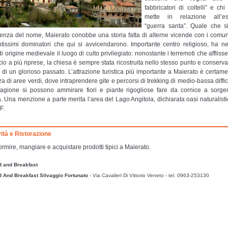
fabbricatori di coltelli” e ch
mette in relazione all’es
“guerra santa”. Quale che s
enza del nome, Maierato conobbe una storia fatta di alterne vicende con i comuni
ntissimi dominatori che qui si avvicendarono. Importante centro religioso, ha ne
 origine medievale il luogo di culto privilegiato: nonostante i terremoti che affliss
icio a più riprese, la chiesa è sempre stata ricostruita nello stesso punto e conserv
a di un glorioso passato. L’attrazione turistica più importante a Maierato è certam
a di aree verdi, dove intraprendere gite e percorsi di trekking di medio-bassa diffic
tagione si possono ammirare fiori e piante rigogliose fare da cornice a sorgen
. Una menzione a parte merita l’area del Lago Angitola, dichiarata oasi naturalisti
F.
vità e Ristorazione
rmire, mangiare e acquistare prodotti tipici a Maierato.
 and Breakfast
 And Breakfast Silvaggio Fortunato
- Via Cavalieri Di Vittorio Veneto
- tel. 0963-253130