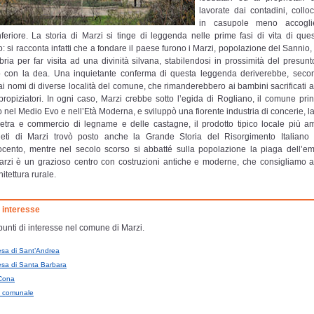
lavorate dai contadini, collo
in casupole meno accoglie
nferiore. La storia di Marzi si tinge di leggenda nelle prime fasi di vita di que
o: si racconta infatti che a fondare il paese furono i Marzi, popolazione del Sannio,
bria per far visita ad una divinità silvana, stabilendosi in prossimità del presun
o con la dea. Una inquietante conferma di questa leggenda deriverebbe, seco
dai nomi di diverse località del comune, che rimanderebbero ai bambini sacrificati al
i propiziatori. In ogni caso, Marzi crebbe sotto l’egida di Rogliano, il comune pri
rio nel Medio Evo e nell’Età Moderna, e sviluppò una fiorente industria di concerie, 
ietra e commercio di legname e delle castagne, il prodotto tipico locale più am
neti di Marzi trovò posto anche la Grande Storia del Risorgimento Italiano
tocento, mentre nel secolo scorso si abbatté sulla popolazione la piaga dell’em
rzi è un grazioso centro con costruzioni antiche e moderne, che consigliamo a
hitettura rurale.
i interesse
 punti di interesse nel comune di Marzi.
esa di Sant’Andrea
esa di Santa Barbara
Cona
la comunale