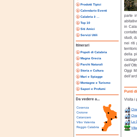
Prodotti Tipici
Calendario Eventi
parte i
Calabria è ...
abitativ
Top 10
in Cala
Siti Amici
contatt
Servizi Utili
studi, 
nei rit
Itinerari
territo
Popoli di Calabria
della p
Magna Grecia
castag
Parchi Naturali
dell’Ot
Oggi Ma
Storia e Cultura
dell’arc
Mari e Spiagge
Montagne e Turismo
Sapori e Profumi
Punti d
Da vedere a...
Visita i
Cosenza
Chi
Crotone
Chi
Catanzaro
La 
Vibo Valentia
Reggio Calabria
Vil