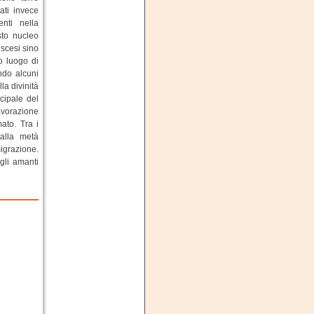
cati invece
nti nella
sto nucleo
 scesi sino
to luogo di
ndo alcuni
la divinità
ncipale del
lavorazione
ato. Tra i
 alla metà
igrazione.
gli amanti