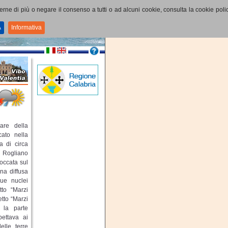
perne di più o negare il consenso a tutti o ad alcuni cookie, consulta la cookie polic
A
Informativa
are della
cato nella
a di circa
di Rogliano
roccata sul
una diffusa
due nuclei
etto “Marzi
etto “Marzi
, la parte
pettava ai
elle terre