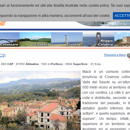
ari al funzionamento ed utili alle finalità illustrate nella cookie policy. Se vuoi sa
uendo la navigazione in altra maniera, acconsenti all'uso dei cookie.
ACCETT
Previsioni a Marzi
(CS)
: 983
CAP
: 87050
Altitudine
: 530 m
Prefisso
: 0984
Superficie
: 15 Kmq
Marzi è un comune collin
provincia di Cosenza collo
Valle del Savuto su un’altur
500 metri vicino al territorio 
con cui confina. La città è ar
colle e distribuita, secondo 
tradizione del passato, in 
abitativi: quello inferiore, d
sottani”, e quello superiore, d
soprani”. Un tempo, infatti
superiore di un territorio s
feudatari ed ai proprietari d