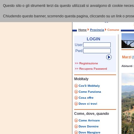
Questo sito o gli strumenti terzi da questo utilizzati si avvalgono di cookie necess
Chiudendo questo banner, scorrendo questa pagina, cliccando su un link o proseg
Home
Provincia
Comune
LOGIN
User
Pwd
Marzi
>> Registrazione
Abitanti
>> Recupera Password
MobItaly
Cos'è MobItaly
Come Funziona
Cosa offre
Dove ci trovi
Come, dove, quando
Come Arrivare
Dove Dormire
Dove Mangiare