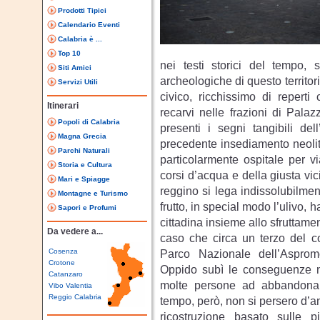
Prodotti Tipici
Calendario Eventi
Calabria è ...
Top 10
nei testi storici del tempo, s
Siti Amici
archeologiche di questo territor
Servizi Utili
civico, ricchissimo di reperti
Itinerari
recarvi nelle frazioni di Pala
Popoli di Calabria
presenti i segni tangibili del
Magna Grecia
precedente insediamento neolitic
Parchi Naturali
particolarmente ospitale per vi
Storia e Cultura
corsi d’acqua e della giusta vi
Mari e Spiagge
reggino si lega indissolubilment
Montagne e Turismo
frutto, in special modo l’ulivo,
Sapori e Profumi
cittadina insieme allo sfruttam
Da vedere a...
caso che circa un terzo del c
Cosenza
Parco Nazionale dell’Asprom
Crotone
Oppido subì le conseguenze n
Catanzaro
molte persone ad abbandonare 
Vibo Valentia
Reggio Calabria
tempo, però, non si persero d’
ricostruzione basato sulle p