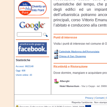
urbanistiche del tempo, che 
degli edifici ed un impiant
dell’urbanistica potranno anco
principali, corso Vittorio Emanu
l’abitato e conducono alla centr
Punti di interesse
Visita i punti di interesse nel comune di
Cattedrale Madonna dell'Annunziata
Chiesa di San Giuseppe
Statistiche
Ricettività e Ristorazione
Accessi: 9922148
Oggi: 608
Dove dormire, mangiare e acquistare prod
Utenti online: 43
Alberghi
Hotel Mamertium
- Via Li Ceppi
- tel. 096
Privacy
|
Contatti
|
Rispetta l'ambiente. Non stamp
Progetto Cofinanziato Misura 6.3 POR Calabria 2000-2006