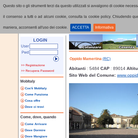
Questo sito o gli strumenti terzi da questo utilizzati si avvalgono di cookie necessa
il consenso a tutti o ad alcuni cookie, consulta la cookie policy. Chiudendo q
maniera, acconsenti all'uso dei cookie.
ACCETTA
Informativa
Home
Provincia
Comune
LOGIN
User
Pwd
Oppido Mamertina
(RC)
>> Registrazione
Abitanti
: 5484
CAP
: 89014
Altit
>> Recupera Password
Sito Web del Comune:
www.oppid
MobItaly
Cos'è MobItaly
Come Funziona
Cosa offre
Dove ci trovi
Come, dove, quando
Come Arrivare
Dove Dormire
Dove Mangiare