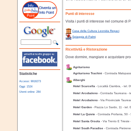
Punti di interesse
Visita i punti di interesse nel comune di P
Casa della Cultura Leonida Repaci
Spiaggia di Palmi
Ricettività e Ristorazione
Dove dormire, mangiare e acquistare prodo
Agriturismo
Statistiche
Agriturismo Trachini
- Contrada Malopas
Alberghi
Accessi: 9918273
Hotel Scarcella
- Località Ciambra,
- tel.
Oggi: 1524
Utenti online: 284
Hotel Arcobaleno
- Contrada Taureana
- 
Hotel Arcobaleno
- Via Provinciale Taur
Hotel Garden
- Piazza Lo Sardo, 11
- tel
Hotel La Quiete
- Contrada Profania, 50 -
Hotel Santa Orsola
- Via Trento E Trieste
Hotel South Paradise
- Contrada Pietren