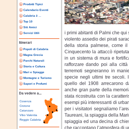
Prodotti Tipici
Calendario Eventi
Calabria è ...
Top 10
Siti Amici
i primi abitanti di Palmi che qu
Servizi Utili
violento assedio dei pirati sarac
Itinerari
della storia palmese, come i
Popoli di Calabria
Cinquecento la attaccò ripetut
Magna Grecia
in un sistema di mura e fortifi
Parchi Naturali
rafforzare dando poi alla citt
Storia e Cultura
terremoti segneranno in manier
Mari e Spiagge
specie negli ultimi tre secoli.
Montagne e Turismo
quello del 1908 arrecarono dan
Sapori e Profumi
anche gran parte della memoria 
Da vedere a...
stata ricostruita con la caratte
Cosenza
esempi più interessanti di urbani
Crotone
per i visitatori segnaliamo l’a
Catanzaro
Taureani, la spiaggia della Mari
Vibo Valentia
Reggio Calabria
spiaggia ed una decina di chiese
che raccontano l’atmosfera di u