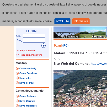
Questo sito o gli strumenti terzi da questo utilizzati si avvalgono di cookie necessa
il consenso a tutti o ad alcuni cookie, consulta la cookie policy. Chiudendo q
maniera, acconsenti all'uso dei cookie.
ACCETTA
Informativa
Home
Provincia
Comune
LOGIN
User
Pwd
Palmi
(RC)
>> Registrazione
Abitanti
: 19500
CAP
: 89015
Alti
>> Recupera Password
Kmq
MobItaly
Sito Web del Comune:
http://www
Cos'è MobItaly
Come Funziona
Cosa offre
Dove ci trovi
Come, dove, quando
Come Arrivare
Dove Dormire
Dove Mangiare