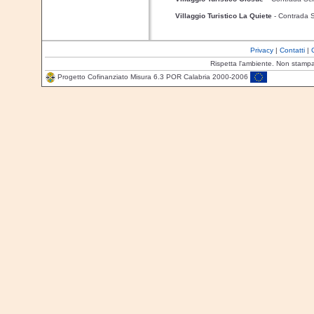
Villaggio Turistico La Quiete
- Contrada 
Privacy
|
Contatti
|
Rispetta l'ambiente. Non stamp
Progetto Cofinanziato Misura 6.3 POR Calabria 2000-2006