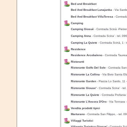
Bed and Breakfast
Bed And Breakfast Lunajanka
- Via Sar
Bed And Breakfast VillaTeresa
- Contrad
Camping
Camping Giosuè
- Contrada Scinà -Pietr
Camping Anna
- Contrada Scina'
- tel. 0
Camping La Quiete
- Contrada Scinà, 1
-
Residence
Residence Arcobaleno
- Contrada Taure
Ristoranti
Ristorante Golfo Del Sole
- Contrada Sa
Ristorante La Collina
- Via Bivio Santa El
Ristorante Garden
- Piazza Lo Sardo, 11
Ristorante Giouse'
- Contrada Scina'
- te
Ristorante La Quiete
- Contrada Profania
Ristorante L'Ancora D'Oro
- Via Tonnara
Vendita prodotti tipici
Marturano
- Contrada San Filippo,
- tel. 
Villaggi Turistici
Villaggio Turistico Giosue'
- Contrada Sc