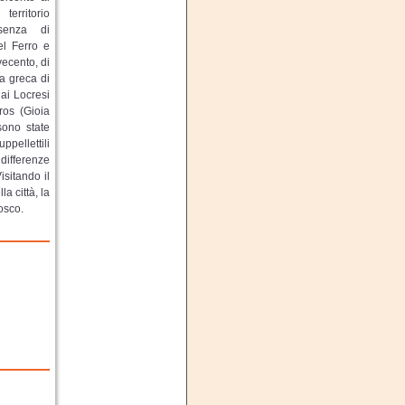
erritorio
senza di
el Ferro e
ecento, di
ia greca di
ai Locresi
ros (Gioia
sono state
pellettili
differenze
isitando il
a città, la
osco.