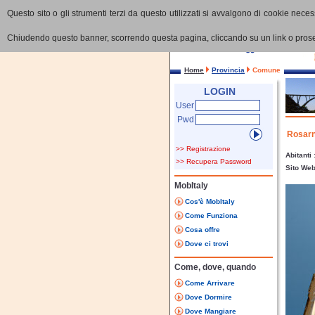
Questo sito o gli strumenti terzi da questo utilizzati si avvalgono di cookie necess
Chiudendo questo banner, scorrendo questa pagina, cliccando su un link o proseg
Home
Provincia
Comune
LOGIN
User
Pwd
Rosar
>> Registrazione
Abitanti
>> Recupera Password
Sito We
MobItaly
Cos'è MobItaly
Come Funziona
Cosa offre
Dove ci trovi
Come, dove, quando
Come Arrivare
Dove Dormire
Dove Mangiare