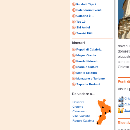
Prodotti Tipici
Calendario Eventi
Calabria è ...
Top 10
Siti Amici
Servizi Utili
Itinerari
rinvenu
Popoli di Calabria
domesti
Magna Grecia
piuttost
Parchi Naturali
centro 
Chiesa 
Storia e Cultura
Mari e Spiagge
Montagne e Turismo
Punti d
Sapori e Profumi
Visita 
Da vedere a...
Chi
Cosenza
Chi
Crotone
Torr
Catanzaro
Vibo Valentia
Reggio Calabria
Ricetti