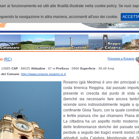
ari al funzionamento ed utili alle finalità illustrate nella cookie policy. Se vuoi sa
uendo la navigazione in altra maniera, acconsenti all'uso dei cookie.
ACCETT
Previsioni a Rosarno
no
(RC)
: 15885
CAP
: 89025
Altitudine
: 67 m
Prefisso
: 0966
Superficie
: 39,46 Kmq
b del Comune:
http://www.comune.rosarno.rc.it
Rosarno (già Medma) è uno dei principali ce
costa tirrenica Reggina, dal passato import
presente in crescita dal punto di vista
(benché sia necessario fare ancora tanto
vicende sono indissolubilmente legate a qu
confinante Gioia Tauro, con la quale condivi
e fertile pianura che qui chiamano Piana d
La cittadina ha un aspetto molto moderno
delle testimonianze storiche del passato s
perdute a seguito dei tragici eventi sismici 
abbattuti sulla Calabria Meridionale dal S