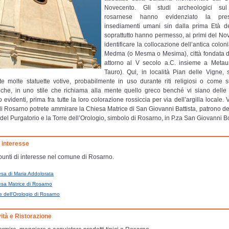
Novecento. Gli studi archeologici sul t
rosarnese hanno evidenziato la pre
insediamenti umani sin dalla prima Età d
soprattutto hanno permesso, ai primi del Nov
identificare la collocazione dell’antica colon
Medma (o Mesma o Mesima), città fondata d
attorno al V secolo a.C. insieme a Metau
Tauro). Qui, in località Pian delle Vigne, 
te molte statuette votive, probabilmente in uso durante riti religiosi o come sup
che, in uno stile che richiama alla mente quello greco benché vi siano delle 
o evidenti, prima fra tutte la loro colorazione rossiccia per via dell’argilla locale. V
di Rosarno potrete ammirare la Chiesa Matrice di San Giovanni Battista, patrono dell
del Purgatorio e la Torre dell’Orologio, simbolo di Rosarno, in P.za San Giovanni B
i interesse
i punti di interesse nel comune di Rosarno.
esa di Maria Addolorata
esa Matrice di Rosarno
e dell’Orologio di Rosarno
vità e Ristorazione