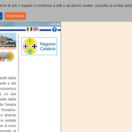
perne di più o negare il consenso a tutti o ad alcuni cookie, consulta la cookie polic
A
Informativa
ntri della
ante e dal
 economico
!). Le sue
elle della
de l’ampia
i Rosarno.
 e diverse
ono andate
che si sono
eicento al