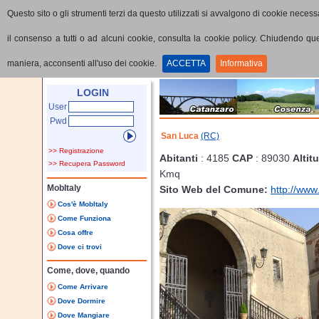
Questo sito o gli strumenti terzi da questo utilizzati si avvalgono di cookie necessa
il consenso a tutti o ad alcuni cookie, consulta la cookie policy. Chiudendo q
maniera, acconsenti all'uso dei cookie.
ACCETTA
Informativa
Home
Provincia
Comune
LOGIN
User
Pwd
San Luca
(RC)
>> Registrazione
Abitanti
: 4185
CAP
: 89030
Altit
>> Recupera Password
Kmq
MobItaly
Sito Web del Comune:
http://www
Cos'è MobItaly
Come Funziona
Cosa offre
Dove ci trovi
Come, dove, quando
Come Arrivare
Dove Dormire
Dove Mangiare