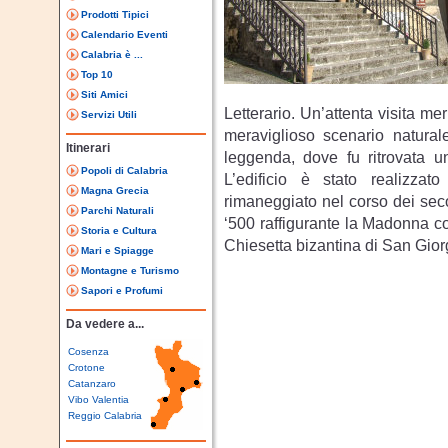
Prodotti Tipici
Calendario Eventi
Calabria è ...
Top 10
Siti Amici
Letterario. Un’attenta visita me
Servizi Utili
meraviglioso scenario natural
Itinerari
leggenda, dove fu ritrovata u
Popoli di Calabria
L’edificio è stato realizza
Magna Grecia
rimaneggiato nel corso dei seco
Parchi Naturali
‘500 raffigurante la Madonna c
Storia e Cultura
Chiesetta bizantina di San Giorg
Mari e Spiagge
Montagne e Turismo
Sapori e Profumi
Da vedere a...
Cosenza
Crotone
Catanzaro
Vibo Valentia
Reggio Calabria