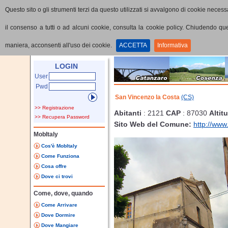
Questo sito o gli strumenti terzi da questo utilizzati si avvalgono di cookie necessa
il consenso a tutti o ad alcuni cookie, consulta la cookie policy. Chiudendo q
maniera, acconsenti all'uso dei cookie.
ACCETTA
Informativa
Home
Provincia
Comune
LOGIN
User
Pwd
San Vincenzo la Costa
(CS)
>> Registrazione
Abitanti
: 2121
CAP
: 87030
Altit
>> Recupera Password
Sito Web del Comune:
http://www
MobItaly
Cos'è MobItaly
Come Funziona
Cosa offre
Dove ci trovi
Come, dove, quando
Come Arrivare
Dove Dormire
Dove Mangiare