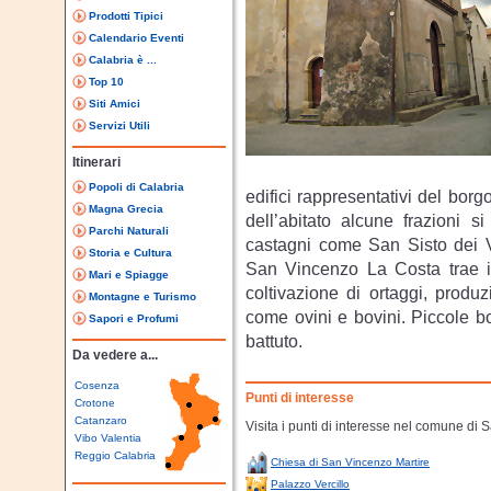
Prodotti Tipici
Calendario Eventi
Calabria è ...
Top 10
Siti Amici
Servizi Utili
Itinerari
Popoli di Calabria
edifici rappresentativi del borg
Magna Grecia
dell’abitato alcune frazioni 
Parchi Naturali
castagni come San Sisto dei Va
Storia e Cultura
San Vincenzo La Costa trae i s
Mari e Spiagge
coltivazione di ortaggi, produz
Montagne e Turismo
come ovini e bovini. Piccole bot
Sapori e Profumi
battuto.
Da vedere a...
Cosenza
Punti di interesse
Crotone
Catanzaro
Visita i punti di interesse nel comune di
Vibo Valentia
Reggio Calabria
Chiesa di San Vincenzo Martire
Palazzo Vercillo