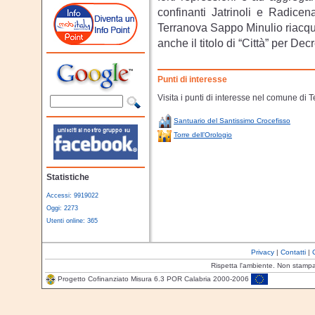
confinanti Jatrinoli e Radice
Terranova Sappo Minulio riacqu
anche il titolo di “Città” per De
Punti di interesse
Visita i punti di interesse nel comune di
Santuario del Santissimo Crocefisso
Torre dell’Orologio
Statistiche
Accessi: 9919022
Oggi: 2273
Utenti online: 365
Privacy
|
Contatti
|
Rispetta l'ambiente. Non stamp
Progetto Cofinanziato Misura 6.3 POR Calabria 2000-2006