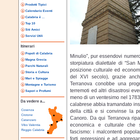
Prodotti Tipici
Calendario Eventi
Calabria è ...
Top 10
Siti Amici
Servizi Utili
Itinerari
Popoli di Calabria
Minulio”, pur essendovi numeros
Magna Grecia
storpiatura dialettale di “San
Parchi Naturali
posizione culturale ed econo
Storia e Cultura
del XVI secolo), grazie anche 
Mari e Spiagge
Terranova conobbe una progr
Montagne e Turismo
terremoti ed altri disastrosi e
Sapori e Profumi
meno di un ventesimo nel 1783, 
Da vedere a...
calabrese abbia tramandato insi
Cosenza
della città e si convinse la p
Crotone
Canoro. Da qui Terranova ripar
Catanzaro
economica e culturale che s
Vibo Valentia
Reggio Calabria
fascismo: i malcontenti popola
forti repressioni e ad aggrega