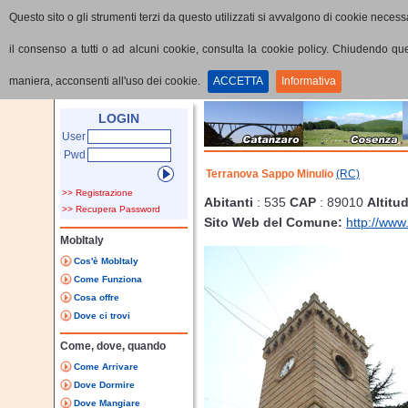
Questo sito o gli strumenti terzi da questo utilizzati si avvalgono di cookie necessa
il consenso a tutti o ad alcuni cookie, consulta la cookie policy. Chiudendo q
maniera, acconsenti all'uso dei cookie.
ACCETTA
Informativa
Home
Provincia
Comune
LOGIN
User
Pwd
Terranova Sappo Minulio
(RC)
>> Registrazione
Abitanti
: 535
CAP
: 89010
Altitu
>> Recupera Password
Sito Web del Comune:
http://www
MobItaly
Cos'è MobItaly
Come Funziona
Cosa offre
Dove ci trovi
Come, dove, quando
Come Arrivare
Dove Dormire
Dove Mangiare