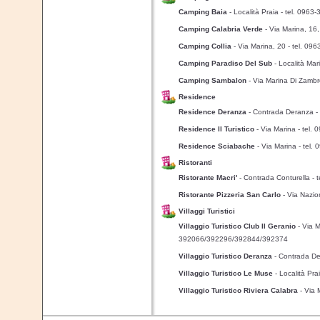
Camping Baia
- Località Praia
- tel. 0963
Camping Calabria Verde
- Via Marina, 16
Camping Collia
- Via Marina, 20
- tel. 09
Camping Paradiso Del Sub
- Località Mar
Camping Sambalon
- Via Marina Di Zamb
Residence
Residence Deranza
- Contrada Deranza
-
Residence Il Turistico
- Via Marina
- tel.
Residence Sciabache
- Via Marina
- tel.
Ristoranti
Ristorante Macri'
- Contrada Conturella
- 
Ristorante Pizzeria San Carlo
- Via Nazi
Villaggi Turistici
Villaggio Turistico Club Il Geranio
- Via 
392066/392296/392844/392374
Villaggio Turistico Deranza
- Contrada D
Villaggio Turistico Le Muse
- Località Pra
Villaggio Turistico Riviera Calabra
- Via