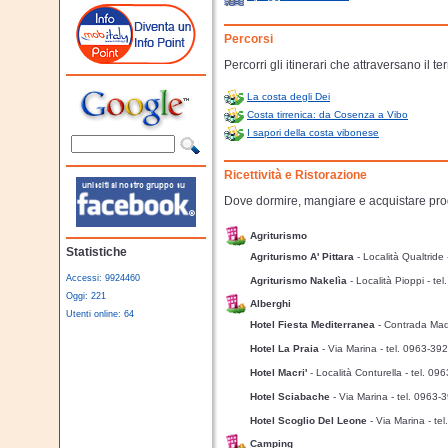
Percorsi
Percorri gli itinerari che attraversano il t
La costa degli Dei
Costa tirrenica: da Cosenza a Vibo
I sapori della costa vibonese
Ricettività e Ristorazione
Dove dormire, mangiare e acquistare prod
Agriturismo
Statistiche
Agriturismo A' Pittara
- Località Qualtride
Accessi: 9924460
Agriturismo Nakelìa
- Località Pioppi
- te
Oggi: 221
Alberghi
Utenti online: 64
Hotel Fiesta Mediterranea
- Contrada M
Hotel La Praia
- Via Marina
- tel. 0963-39
Hotel Macri'
- Località Conturella
- tel. 09
Hotel Sciabache
- Via Marina
- tel. 0963
Hotel Scoglio Del Leone
- Via Marina
- te
Camping