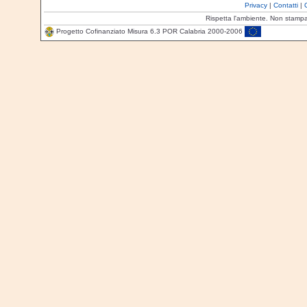
Privacy
|
Contatti
|
Rispetta l'ambiente. Non stamp
Progetto Cofinanziato Misura 6.3 POR Calabria 2000-2006