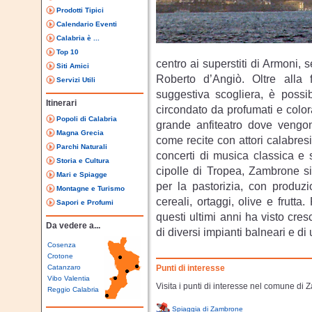
Prodotti Tipici
Calendario Eventi
Calabria è ...
Top 10
centro ai superstiti di Armoni, 
Siti Amici
Roberto d’Angiò. Oltre alla
Servizi Utili
suggestiva scogliera, è possi
Itinerari
circondato da profumati e colora
Popoli di Calabria
grande anfiteatro dove vengono
Magna Grecia
come recite con attori calabresi, 
Parchi Naturali
concerti di musica classica e 
Storia e Cultura
cipolle di Tropea, Zambrone si
Mari e Spiagge
per la pastorizia, con produzion
Montagne e Turismo
cereali, ortaggi, olive e frutt
Sapori e Profumi
questi ultimi anni ha visto cres
Da vedere a...
di diversi impianti balneari e d
Cosenza
Crotone
Catanzaro
Punti di interesse
Vibo Valentia
Visita i punti di interesse nel comune di
Reggio Calabria
Spiaggia di Zambrone