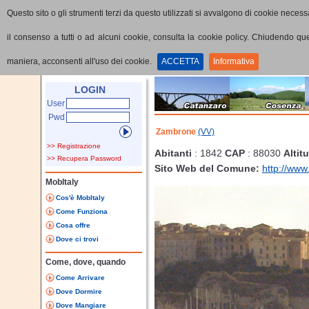
Questo sito o gli strumenti terzi da questo utilizzati si avvalgono di cookie necessa
il consenso a tutti o ad alcuni cookie, consulta la cookie policy. Chiudendo q
maniera, acconsenti all'uso dei cookie.
ACCETTA
Informativa
Home
Provincia
Comune
LOGIN
User
Pwd
Zambrone
(VV)
>> Registrazione
Abitanti
: 1842
CAP
: 88030
Altit
>> Recupera Password
Sito Web del Comune:
http://www
MobItaly
Cos'è MobItaly
Come Funziona
Cosa offre
Dove ci trovi
Come, dove, quando
Come Arrivare
Dove Dormire
Dove Mangiare