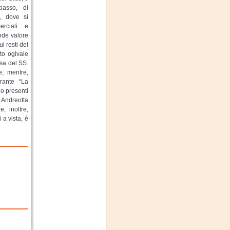
basso, di
o, dove si
erciali e
ande valore
i resti del
to ogivale
esa del SS.
e, mentre,
urante “La
no presenti
 Andreotta
, inoltre,
 a vista, è