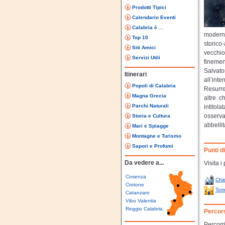
Prodotti Tipici
Calendario Eventi
Calabria è ...
moderni
Top 10
storico-
Siti Amici
vecchio
Servizi Utili
finemen
Salvato
Itinerari
all’int
Popoli di Calabria
Resurre
Magna Grecia
altre c
Parchi Naturali
intitol
osservar
Storia e Cultura
abbellit
Mari e Spiagge
Montagne e Turismo
Sapori e Profumi
Punti d
Da vedere a...
Visita i
Cosenza
Chi
Crotone
Torr
Catanzaro
Vibo Valentia
Reggio Calabria
Percor
Percorri