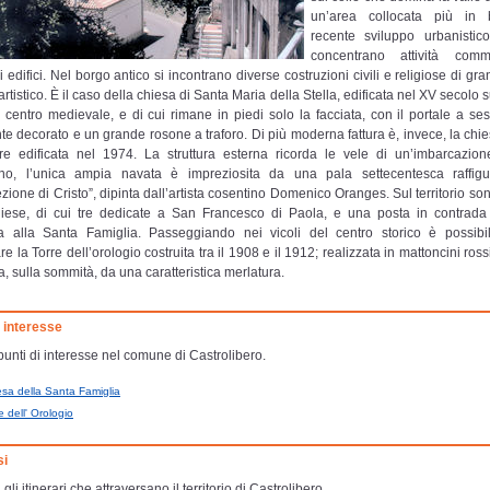
un’area collocata più in 
recente sviluppo urbanistic
concentrano attività comm
 edifici. Nel borgo antico si incontrano diverse costruzioni civili e religiose di gr
artistico. È il caso della chiesa di Santa Maria della Stella, edificata nel XV secolo su
 centro medievale, e di cui rimane in piedi solo la facciata, con il portale a ses
te decorato e un grande rosone a traforo. Di più moderna fattura è, invece, la chi
re edificata nel 1974. La struttura esterna ricorda le vele di un’imbarcazion
erno, l’unica ampia navata è impreziosita da una pala settecentesca raffig
zione di Cristo”, dipinta dall’artista cosentino Domenico Oranges. Sul territorio so
hiese, di cui tre dedicate a San Francesco di Paola, e una posta in contrada
ata alla Santa Famiglia. Passeggiando nei vicoli del centro storico è possibile
e la Torre dell’orologio costruita tra il 1908 e il 1912; realizzata in mattoncini rossi
a, sulla sommità, da una caratteristica merlatura.
i interesse
 punti di interesse nel comune di Castrolibero.
esa della Santa Famiglia
e dell' Orologio
si
 gli itinerari che attraversano il territorio di Castrolibero.