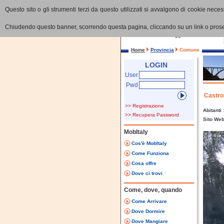
Questo sito o gli strumenti terzi da questo utilizzati si avvalgono di cookie necess
Chiudendo questo banner, scorrendo questa pagina, cliccando su un link o proseg
Home
Provincia
Comune
LOGIN
User
Pwd
Castro
>> Registrazione
Abitanti
>> Recupera Password
Sito We
MobItaly
Cos'è MobItaly
Come Funziona
Cosa offre
Dove ci trovi
Come, dove, quando
Come Arrivare
Dove Dormire
Dove Mangiare