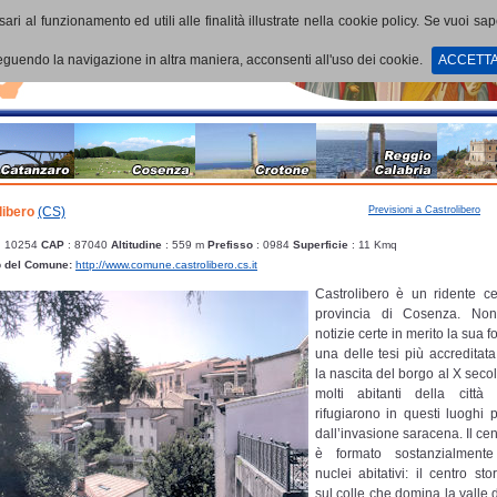
ari al funzionamento ed utili alle finalità illustrate nella cookie policy. Se vuoi sa
uendo la navigazione in altra maniera, acconsenti all'uso dei cookie.
ACCETT
Previsioni a Castrolibero
libero
(CS)
: 10254
CAP
: 87040
Altitudine
: 559 m
Prefisso
: 0984
Superficie
: 11 Kmq
b del Comune:
http://www.comune.castrolibero.cs.it
Castrolibero è un ridente ce
provincia di Cosenza. No
notizie certe in merito la sua 
una delle tesi più accreditata 
la nascita del borgo al X sec
molti abitanti della città
rifugiarono in questi luoghi 
dall’invasione saracena. Il cen
è formato sostanzialmen
nuclei abitativi: il centro sto
sul colle che domina la valle d