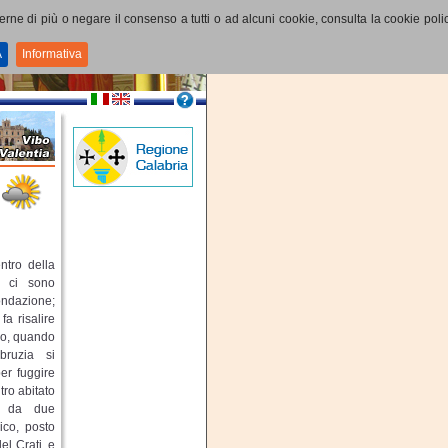
perne di più o negare il consenso a tutti o ad alcuni cookie, consulta la cookie polic
A
Informativa
ntro della
n ci sono
fondazione;
fa risalire
olo, quando
 bruzia si
per fuggire
tro abitato
te da due
rico, posto
el Crati, e