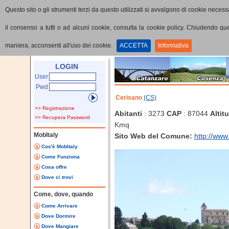
Questo sito o gli strumenti terzi da questo utilizzati si avvalgono di cookie necessa
il consenso a tutti o ad alcuni cookie, consulta la cookie policy. Chiudendo q
maniera, acconsenti all'uso dei cookie.
ACCETTA
Informativa
Home
Provincia
Comune
LOGIN
User
Pwd
Cerisano
(CS)
>> Registrazione
Abitanti
: 3273
CAP
: 87044
Altit
>> Recupera Password
Kmq
MobItaly
Sito Web del Comune:
http://www
Cos'è MobItaly
Come Funziona
Cosa offre
Dove ci trovi
Come, dove, quando
Come Arrivare
Dove Dormire
Dove Mangiare