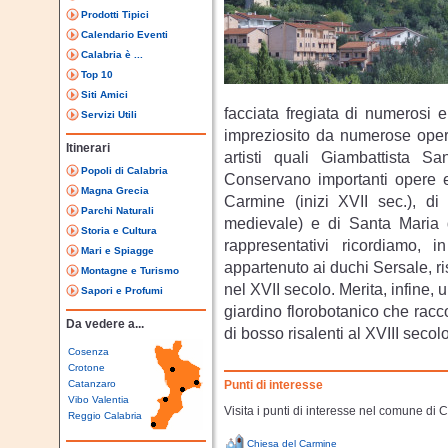
Prodotti Tipici
Calendario Eventi
Calabria è ...
Top 10
Siti Amici
facciata fregiata di numerosi e
Servizi Utili
impreziosito da numerose opere
Itinerari
artisti quali Giambattista S
Popoli di Calabria
Conservano importanti opere e
Magna Grecia
Carmine (inizi XVII sec.), d
Parchi Naturali
medievale) e di Santa Maria de
Storia e Cultura
rappresentativi ricordiamo, in
Mari e Spiagge
appartenuto ai duchi Sersale, ri
Montagne e Turismo
nel XVII secolo. Merita, infine, u
Sapori e Profumi
giardino florobotanico che racc
Da vedere a...
di bosso risalenti al XVIII secolo
Cosenza
Crotone
Catanzaro
Punti di interesse
Vibo Valentia
Visita i punti di interesse nel comune di 
Reggio Calabria
Chiesa del Carmine