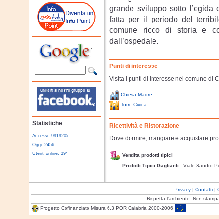
grande sviluppo sotto l’egida 
fatta per il periodo del terri
comune ricco di storia e con
dall’ospedale.
Punti di interesse
Visita i punti di interesse nel comune di 
Chiesa Madre
Torre Civica
Statistiche
Ricettività e Ristorazione
Accessi: 9919205
Dove dormire, mangiare e acquistare prodo
Oggi: 2456
Utenti online: 394
Vendita prodotti tipici
Prodotti Tipici Gagliardi
- Viale Sandro Pe
Privacy
|
Contatti
|
Rispetta l'ambiente. Non stamp
Progetto Cofinanziato Misura 6.3 POR Calabria 2000-2006