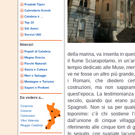
Prodotti Tipici
Calendario Eventi
Calabria è ...
Top 10
Siti Amici
Servizi Utili
Itinerari
Popoli di Calabria
della marina, va inserita in que
Magna Grecia
il fiume Sciarapotamo, in un’an
Parchi Naturali
tempio dedicato alle Muse, men
Storia e Cultura
ve ne fosse un altro più grande
Mari e Spiagge
i Romani, che diedero cert
Montagne e Turismo
costruzioni, ma non sappiam
Sapori e Profumi
quest’epoca. La testimonianza
Da vedere a...
secolo, quando qui erano pa
Cosenza
Spagnoli. Non si sa per quale 
Crotone
toponimo: c’è chi sostiene l
Catanzaro
dall’unione di cinque villagg
Vibo Valentia
Reggio Calabria
riferimento alle cinque torri di
In seguito, con svariate lacun