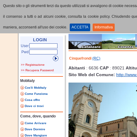
Questo sito o gli strumenti terzi da questo utilizzati si avvalgono di cookie necessa
il consenso a tutti o ad alcuni cookie, consulta la cookie policy. Chiudendo q
maniera, acconsenti all'uso dei cookie.
ACCETTA
Informativa
Home
Provincia
Comune
LOGIN
User
Pwd
Cinquefrondi
(RC)
>> Registrazione
Abitanti
: 6636
CAP
: 89021
Altit
>> Recupera Password
Sito Web del Comune:
http://www
MobItaly
Cos'è MobItaly
Come Funziona
Cosa offre
Dove ci trovi
Come, dove, quando
Come Arrivare
Dove Dormire
Dove Mangiare