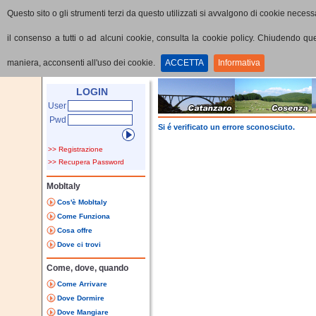
Questo sito o gli strumenti terzi da questo utilizzati si avvalgono di cookie necessa
il consenso a tutti o ad alcuni cookie, consulta la cookie policy. Chiudendo q
maniera, acconsenti all'uso dei cookie.
ACCETTA
Informativa
LOGIN
User
Pwd
Si é verificato un errore sconosciuto.
>> Registrazione
>> Recupera Password
MobItaly
Cos'è MobItaly
Come Funziona
Cosa offre
Dove ci trovi
Come, dove, quando
Come Arrivare
Dove Dormire
Dove Mangiare