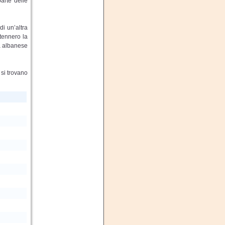
parte delle
i un’altra
ntennero la
ia albanese
 si trovano