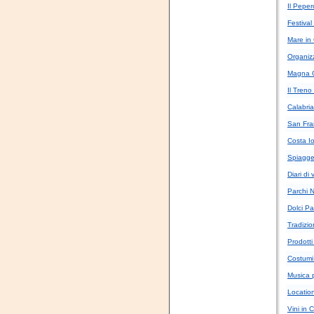
Il Pepe
Festiva
Mare in 
Organizz
Magna G
Il Treno
Calabria
San Fra
Costa Io
Spiagge 
Diari di
Parchi N
Dolci Pa
Tradizio
Prodotti 
Costumi 
Musica p
Location
Vini in 