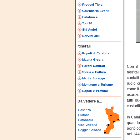
Prodotti Tipici
Calendario Eventi
Calabria è ...
Top 10
Siti Amici
Servizi Utili
Itinerari
Popoli di Calabria
Magna Grecia
Parchi Naturali
Con il 
nell'It
Storia e Cultura
contatti
Mari e Spiagge
ruolo cu
Montagne e Turismo
come il 
Sapori e Profumi
usanze, 
tutti 
Da vedere a...
custodi
Cosenza
Crotone
In Calab
Catanzaro
quando 
Vibo Valentia
portò c
Reggio Calabria
nel 1448