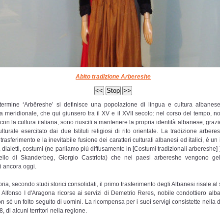
Abito tradizione Arbereshe
termine ‘Arbëreshe’ si definisce una popolazione di lingua e cultura albanes
alia meridionale, che qui giunsero tra il XV e il XVII secolo: nel corso del tempo, n
 con la cultura italiana, sono riusciti a mantenere la propria identità albanese, graz
lturale esercitato dai due Istituti religiosi di rito orientale. La tradizione arbere
trasferimento e la inevitabile fusione dei caratteri culturali albanesi ed italici, è un
dialetti, costumi (ne parliamo più diffusamente in [Costumi tradizionali arbereshe] )
quello di Skanderbeg, Giorgio Castriota) che nei paesi arbereshe vengono g
ti ancora oggi.
ria, secondo studi storici consolidati, il primo trasferimento degli Albanesi risale al
Alfonso I d'Aragona ricorse ai servizi di Demetrio Reres, nobile condottiero alb
on sé un folto seguito di uomini. La ricompensa per i suoi servigi consistette nella
, di alcuni territori nella regione.