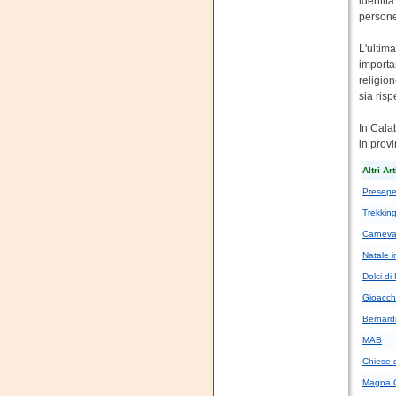
identit
persone
L'ultim
importa
religion
sia risp
In Cala
in prov
Altri Art
Presepe
Trekking
Carneval
Natale i
Dolci di
Gioacchi
Bernardi
MAB
Chiese d
Magna G