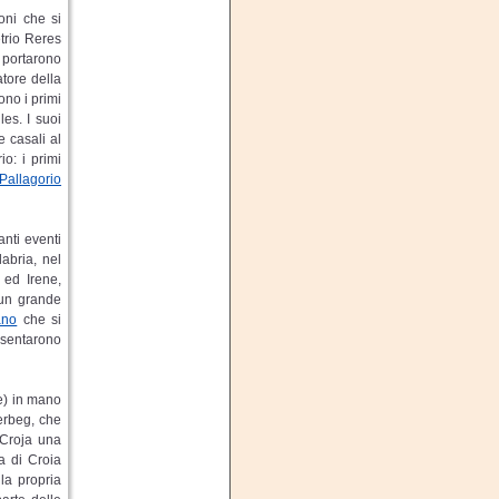
oni che si
etrio Reres
 portarono
atore della
ono i primi
es. I suoi
 casali al
io: i primi
Pallagorio
anti eventi
abria, nel
 ed Irene,
 un grande
ano
che si
esentarono
e) in mano
erbeg, che
 Croja una
a di Croia
la propria