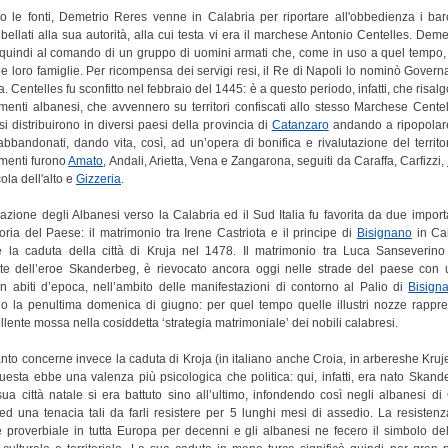
 le fonti, Demetrio Reres venne in Calabria per riportare all'obbedienza i bar
ibellati alla sua autorità, alla cui testa vi era il marchese Antonio Centelles. Dem
quindi al comando di un gruppo di uomini armati che, come in uso a quel tempo,
le loro famiglie. Per ricompensa dei servigi resi, il Re di Napoli lo nominò Govern
. Centelles fu sconfitto nel febbraio del 1445: è a questo periodo, infatti, che risalg
menti albanesi, che avvennero su territori confiscati allo stesso Marchese Centell
si distribuirono in diversi paesi della provincia di
Catanzaro
andando a ripopolare
bbandonati, dando vita, così, ad un’opera di bonifica e rivalutazione del territor
menti furono
Amato
, Andali, Arietta, Vena e Zangarona, seguiti da Caraffa, Carfizzi,
ola dell'alto e
Gizzeria
.
azione degli Albanesi verso la Calabria ed il Sud Italia fu favorita da due import
toria del Paese: il matrimonio tra Irene Castriota e il principe di
Bisignano
in Cal
 la caduta della città di Kruja nel 1478. Il matrimonio tra Luca Sanseverino
te dell’eroe Skanderbeg, è rievocato ancora oggi nelle strade del paese con
in abiti d’epoca, nell’ambito delle manifestazioni di contorno al Palio di
Bisign
o la penultima domenica di giugno: per quel tempo quelle illustri nozze rappr
llente mossa nella cosiddetta ‘strategia matrimoniale’ dei nobili calabresi.
nto concerne invece la caduta di Kroja (in italiano anche Croia, in arbereshe Kruj
questa ebbe una valenza più psicologica che politica: qui, infatti, era nato Skand
sua città natale si era battuto sino all’ultimo, infondendo così negli albanesi di
 ed una tenacia tali da farli resistere per 5 lunghi mesi di assedio. La resistenz
 proverbiale in tutta Europa per decenni e gli albanesi ne fecero il simbolo del