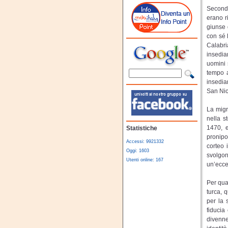
Secondo
erano r
giunse 
con sé 
Calabria
insedia
uomini 
tempo a
insedia
San Nic
La migr
nella s
1470, e
Statistiche
pronipo
Accessi: 9921332
corteo 
Oggi: 1603
svolgon
Utenti online: 167
un’ecce
Per qua
turca, 
per la 
fiducia
divenne