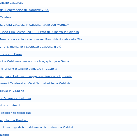
roncino calabrese
l del Peperoncino di Diamante 2009
Calabria
are una vacanza in Calabria: facile con MobItaly
recia Film Festival 2009 – Festa del Cinema in Calabria
 Natura: un trenino a vapore nel Parco Nazionale della Sila
: noi ci mettiamo il cuore…e qualcosa in più
ncesco di Paola
nica Calabrese: mare cristallino, spiagge e Storia
tirreniche e turismo balneare in Calabria
 viaggio in Calabria e viaggiatori stranieri del passato
aturali Calabresi ed Oasi Naturalistiche in Calabria
squali in Calabria
ni Pasquali in Calabria
tipici calabresi
tradizionali arbereshe
opolare in Calabria
 cinematografiche calabresi e cineturismo in Calabria
Calabria