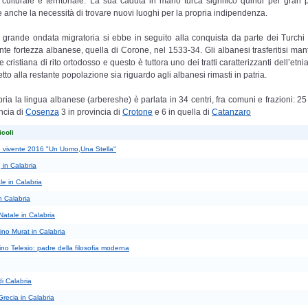
à culturale e territoriale. La sua caduta in mano turca significò quindi per gran 
 anche la necessità di trovare nuovi luoghi per la propria indipendenza.
a grande ondata migratoria si ebbe in seguito alla conquista da parte dei Turchi d
nte fortezza albanese, quella di Corone, nel 1533-34. Gli albanesi trasferitisi ma
e cristiana di rito ortodosso e questo è tuttora uno dei tratti caratterizzanti dell’etn
etto alla restante popolazione sia riguardo agli albanesi rimasti in patria.
bria la lingua albanese (arbereshe) è parlata in 34 centri, fra comuni e frazioni: 25
incia di
Cosenza
3 in provincia di
Crotone
e 6 in quella di
Catanzaro
icoli
 vivente 2016 "Un Uomo,Una Stella"
 in Calabria
e in Calabria
n Calabria
 Natale in Calabria
no Murat in Calabria
no Telesio: padre della filosofia moderna
i Calabria
recia in Calabria