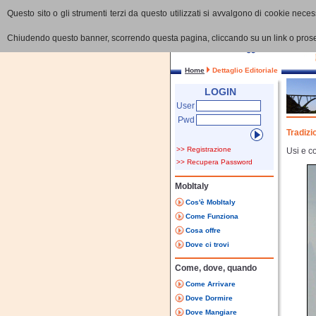
Questo sito o gli strumenti terzi da questo utilizzati si avvalgono di cookie necess
Chiudendo questo banner, scorrendo questa pagina, cliccando su un link o proseg
Home
Dettaglio Editoriale
LOGIN
User
Pwd
Tradizi
>> Registrazione
Usi e co
>> Recupera Password
MobItaly
Cos'è MobItaly
Come Funziona
Cosa offre
Dove ci trovi
Come, dove, quando
Come Arrivare
Dove Dormire
Dove Mangiare