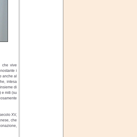
e che vive
onostante i
ie anche al
she, intesa
 insieme di
 e miti (su
elosamente
 secolo XV,
anese, che
 donazione,