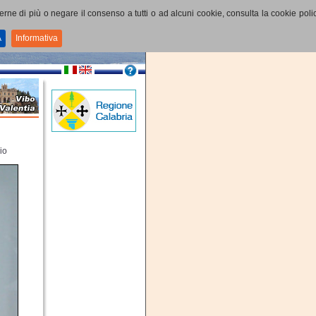
perne di più o negare il consenso a tutti o ad alcuni cookie, consulta la cookie polic
A
Informativa
io