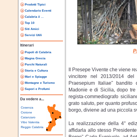
Prodotti Tipici
Calendario Eventi
Calabria è ...
Top 10
Siti Amici
Servizi Utili
Itinerari
P
Popoli di Calabria
Magna Grecia
Parchi Naturali
Il Presepe Vivente che viene re
Storia e Cultura
vincitore nel 2013/2014 del
Mari e Spiagge
Praesepium Italiae" bandito 
Montagne e Turismo
Madonie e di Sicilia, dopo tre
Sapori e Profumi
regista-commediografo sicilian
Da vedere a...
grato saluto, per quanto profuso i
Cosenza
borgo, diviene ad una piccola sv
Crotone
Catanzaro
Vibo Valentia
La realizzazione della 4° ediz
Reggio Calabria
affidarla allo stesso President
Borgo" Carlo Furgiuele, ad Ant