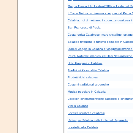
Magna Grecia Film Festival 2009 – Festa del Ci
Il Treno Natura: un trenino a vapore nel Parco N
Calabria: noi ci mettiamo il cuore…e qualcosa in
San Francesco di Paola
Costa Ionica Calabrese: mare cristallino, spiagg
Spiagge tirreniche e turismo balneare in Calabr
Diari di viaggio in Calabria e viaggiatori stranier
Parchi Naturali Calabresi ed Oasi Naturalistiche 
Dolci Pasquali in Calabria
Tradizioni Pasquali in Calabria
Prodotti tipici calabresi
Costumi tradizionali arbereshe
Musica popolare in Calabria
Location cinematografiche calabresi e cineturis
Vini in Calabria
Località sciistiche calabresi
Rafting in Calabria nelle Gole del Raganello
I castelli della Calabria