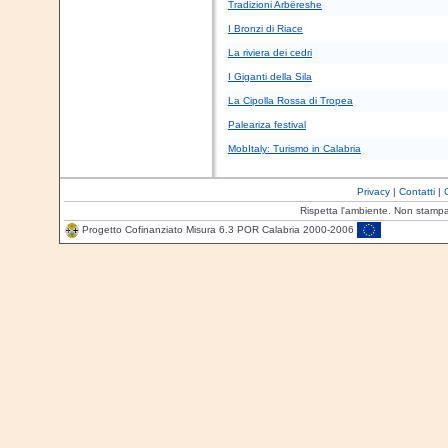
Tradizioni Arbëreshe
I Bronzi di Riace
La riviera dei cedri
I Giganti della Sila
La Cipolla Rossa di Tropea
Paleariza festival
MobItaly: Turismo in Calabria
Privacy
|
Contatti
|
Rispetta l'ambiente. Non stamp
Progetto Cofinanziato Misura 6.3 POR Calabria 2000-2006