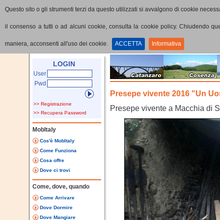
Questo sito o gli strumenti terzi da questo utilizzati si avvalgono di cookie necessa
il consenso a tutti o ad alcuni cookie, consulta la cookie policy. Chiudendo q
maniera, acconsenti all'uso dei cookie.
ACCETTA
Informativa
Home
Dettaglio Editoriale
LOGIN
User
Pwd
Presepe vivente 2016 "Un Uo
>> Registrazione
Presepe vivente a Macchia di 
>> Recupera Password
MobItaly
Cos'è MobItaly
Come Funziona
Cosa offre
Dove ci trovi
Come, dove, quando
Come Arrivare
Dove Dormire
Dove Mangiare