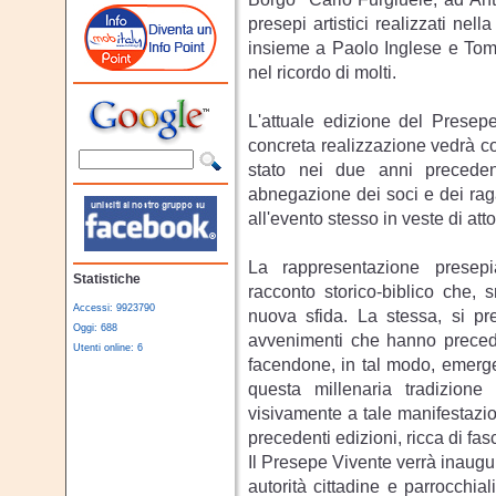
presepi artistici realizzati ne
insieme a Paolo Inglese e Tomm
nel ricordo di molti.
L'attuale edizione del Presep
concreta realizzazione vedrà co
stato nei due anni precedent
abnegazione dei soci e dei raga
all'evento stesso in veste di atto
La rappresentazione presepi
Statistiche
racconto storico-biblico che, 
Accessi: 9923790
nuova sfida. La stessa, si pre
Oggi: 688
avvenimenti che hanno precedu
Utenti online: 6
facendone, in tal modo, emerge
questa millenaria tradizione
visivamente a tale manifestazi
precedenti edizioni, ricca di fas
Il Presepe Vivente verrà inaugu
autorità cittadine e parrocchial