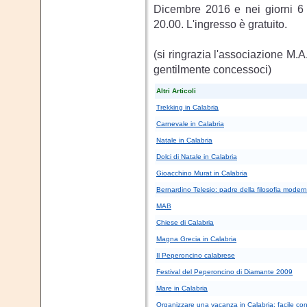
Dicembre 2016 e nei giorni 6 
20.00. L'ingresso è gratuito.
(si ringrazia l'associazione M.A
gentilmente concessoci)
Altri Articoli
Trekking in Calabria
Carnevale in Calabria
Natale in Calabria
Dolci di Natale in Calabria
Gioacchino Murat in Calabria
Bernardino Telesio: padre della filosofia moder
MAB
Chiese di Calabria
Magna Grecia in Calabria
Il Peperoncino calabrese
Festival del Peperoncino di Diamante 2009
Mare in Calabria
Organizzare una vacanza in Calabria: facile co