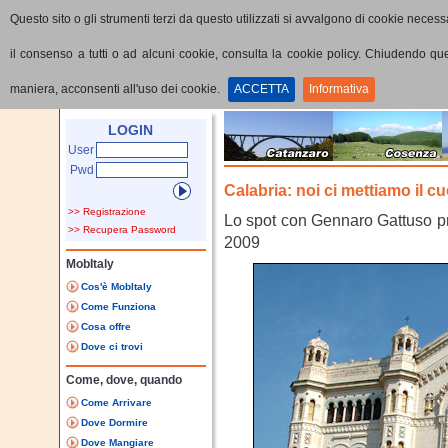
Questo sito o gli strumenti terzi da questo utilizzati si avvalgono di cookie necessa
il consenso a tutti o ad alcuni cookie, consulta la cookie policy. Chiudendo q
maniera, acconsenti all'uso dei cookie.
ACCETTA
Informativa
Home
Dettaglio Editoriale
LOGIN
User
Pwd
Calabria: noi ci mettiamo il 
>> Registrazione
Lo spot con Gennaro Gattuso pr
>> Recupera Password
2009
MobItaly
Cos'è MobItaly
Come Funziona
Cosa offre
Dove ci trovi
Come, dove, quando
Come Arrivare
Dove Dormire
Dove Mangiare