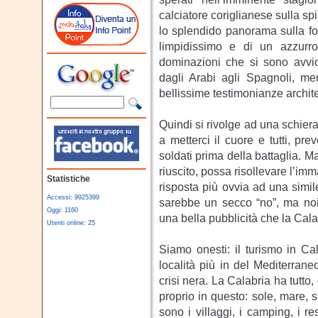
calciatore coriglianese sulla sp
lo splendido panorama sulla fo
limpidissimo e di un azzurr
dominazioni che si sono avvic
dagli Arabi agli Spagnoli, me
bellissime testimonianze archit
Quindi si rivolge ad una schiera
a metterci il cuore e tutti, pr
soldati prima della battaglia. 
riuscito, possa risollevare l’im
Statistiche
risposta più ovvia ad una simi
Accessi: 9925399
sarebbe un secco “no”, ma noi 
Oggi: 1160
una bella pubblicità che la Cal
Utenti online: 25
Siamo onesti: il turismo in Ca
località più in del Mediterran
crisi nera. La Calabria ha tutto,
proprio in questo: sole, mare, s
sono i villaggi, i camping, i r