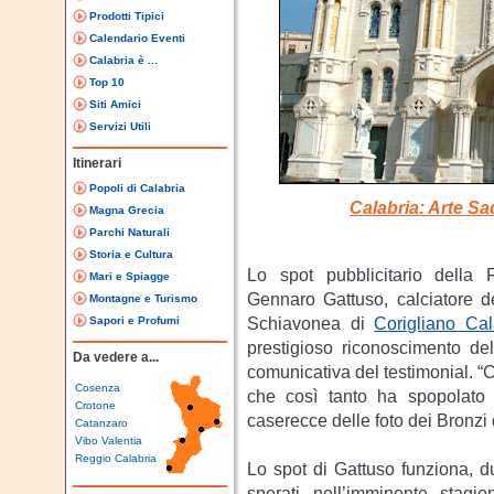
Prodotti Tipici
Calendario Eventi
Calabria è ...
Top 10
Siti Amici
Servizi Utili
Itinerari
Popoli di Calabria
Calabria: Arte S
Magna Grecia
Parchi Naturali
Storia e Cultura
Lo spot pubblicitario della
Mari e Spiagge
Gennaro Gattuso, calciatore d
Montagne e Turismo
Schiavonea di
Corigliano Ca
Sapori e Profumi
prestigioso riconoscimento del
Da vedere a...
comunicativa del testimonial. “C
Cosenza
che così tanto ha spopolato
Crotone
caserecce delle foto dei Bronzi 
Catanzaro
Vibo Valentia
Reggio Calabria
Lo spot di Gattuso funziona, du
sperati nell’imminente stagion