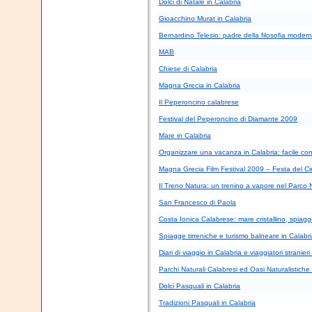
Dolci di Natale in Calabria
Gioacchino Murat in Calabria
Bernardino Telesio: padre della filosofia moder
MAB
Chiese di Calabria
Magna Grecia in Calabria
Il Peperoncino calabrese
Festival del Peperoncino di Diamante 2009
Mare in Calabria
Organizzare una vacanza in Calabria: facile co
Magna Grecia Film Festival 2009 – Festa del Ci
Il Treno Natura: un trenino a vapore nel Parco N
San Francesco di Paola
Costa Ionica Calabrese: mare cristallino, spiagg
Spiagge tirreniche e turismo balneare in Calabr
Diari di viaggio in Calabria e viaggiatori stranier
Parchi Naturali Calabresi ed Oasi Naturalistiche 
Dolci Pasquali in Calabria
Tradizioni Pasquali in Calabria