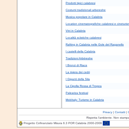
Prodotti tipici calabresi
Costumi tradizionali arbereshe
Musica popolare in Calabria
Location cinematografiche calabresi e cineturis
Vini in Calabria
Località sciistiche calabresi
Rafting in Calabria nelle Gole del Raganello
I castelli della Calabria
Tradizioni Arbëreshe
I Bronzi di Riace
La riviera dei cedri
I Giganti della Sila
La Cipolla Rossa di Tropea
Paleariza festival
MobItaly: Turismo in Calabria
Privacy
|
Contatti
|
Rispetta l'ambiente. Non stamp
Progetto Cofinanziato Misura 6.3 POR Calabria 2000-2006