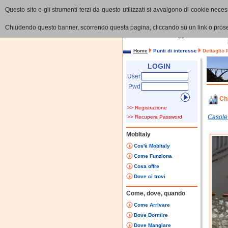
Questo sito o gli strumenti terzi da questo utilizzati si avvalgono di cookie necess
Chiudendo questo banner, scorrendo questa pagina, cliccando su un link o proseg
Home
Punti di interesse
Dettaglio 
LOGIN
User
Pwd
Ch
>> Registrazione
Casole
>> Recupera Password
MobItaly
Cos'è MobItaly
Come Funziona
Cosa offre
Dove ci trovi
Come, dove, quando
Come Arrivare
Dove Dormire
Dove Mangiare