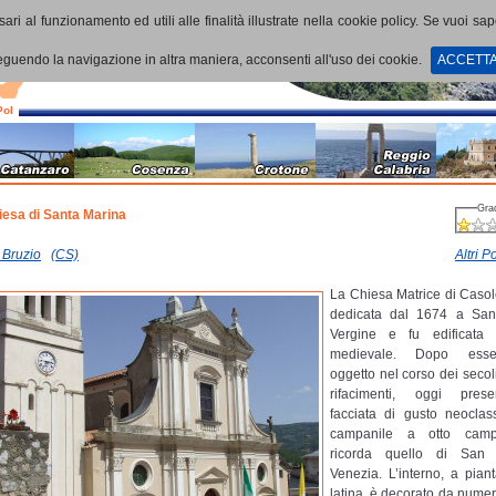
ari al funzionamento ed utili alle finalità illustrate nella cookie policy. Se vuoi sa
uendo la navigazione in altra maniera, acconsenti all'uso dei cookie.
ACCETT
PoI
Gra
iesa di Santa Marina
 Bruzio
(CS)
Altri Po
La Chiesa Matrice di Casol
dedicata dal 1674 a San
Vergine e fu edificata
medievale. Dopo esse
oggetto nel corso dei secoli
rifacimenti, oggi pre
facciata di gusto neocla
campanile a otto cam
ricorda quello di San
Venezia. L’interno, a pian
latina, è decorato da nume