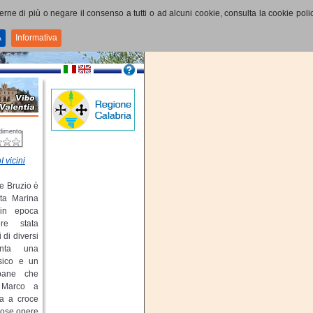
perne di più o negare il consenso a tutti o ad alcuni cookie, consulta la cookie polic
A
Informativa
dimento
I vicini
e Bruzio è
ta Marina
 in epoca
re stata
 di diversi
senta una
ssico e un
pane che
 Marco a
ta a croce
rose opere