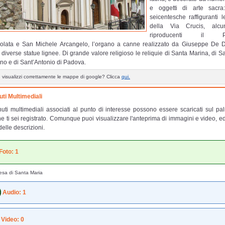
e oggetti di arte sacra
seicentesche raffiguranti l
della Via Crucis, alcu
riproducenti il Pur
olata e San Michele Arcangelo, l’organo a canne realizzato da Giuseppe De 
 diverse statue lignee. Di grande valore religioso le reliquie di Santa Marina, di 
lino e di Sant’Antonio di Padova.
 visualizzi correttamente le mappe di google? Clicca
qui.
ti Multimediali
nuti multimediali associati al punto di interesse possono essere scaricati sul pa
e ti sei registrato. Comunque puoi visualizzare l'anteprima di immagini e video, e
delle descrizioni.
Foto: 1
sa di Santa Maria
Audio: 1
Video: 0