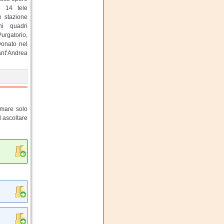
: 14 tele
e stazione
ni quadri
gatorio,
Donato nel
Sant’Andrea
lmare solo
d ascoltare