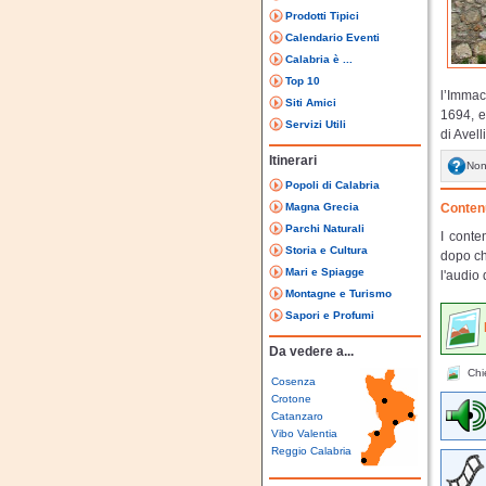
Prodotti Tipici
Calendario Eventi
Calabria è ...
Top 10
l’Immac
Siti Amici
1694, e
Servizi Utili
di Avel
Itinerari
Non
Popoli di Calabria
Magna Grecia
Contenu
Parchi Naturali
I conte
Storia e Cultura
dopo ch
Mari e Spiagge
l'audio 
Montagne e Turismo
Sapori e Profumi
Da vedere a...
Chie
Cosenza
Crotone
Catanzaro
Vibo Valentia
Reggio Calabria