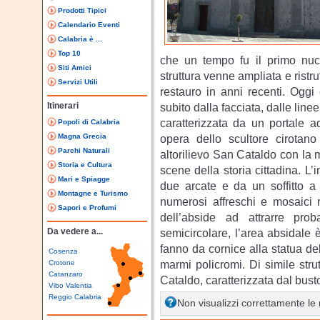
Prodotti Tipici
Calendario Eventi
Calabria è ...
Top 10
che un tempo fu il primo nucl
Siti Amici
struttura venne ampliata e ristr
Servizi Utili
restauro in anni recenti. Oggi
Itinerari
subito dalla facciata, dalle linee
caratterizzata da un portale a
Popoli di Calabria
Magna Grecia
opera dello scultore cirotano
Parchi Naturali
altorilievo San Cataldo con la
Storia e Cultura
scene della storia cittadina. L’
Mari e Spiagge
due arcate e da un soffitto a 
Montagne e Turismo
numerosi affreschi e mosaici 
Sapori e Profumi
dell’abside ad attrarre pro
Da vedere a...
semicircolare, l’area absidale 
fanno da cornice alla statua d
Cosenza
marmi policromi. Di simile stru
Crotone
Catanzaro
Cataldo, caratterizzata dal bust
Vibo Valentia
Reggio Calabria
Non visualizzi correttamente l