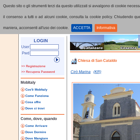
Questo sito o gli strumenti terzi da questo utilizzati si avvalgono di cookie necessa
il consenso a tutti o ad alcuni cookie, consulta la cookie policy. Chiudendo q
maniera, acconsenti all'uso dei cookie.
ACCETTA
Informativa
Home
Punti di interesse
Dettaglio PoI
LOGIN
User
Pwd
Chiesa di San Cataldo
>> Registrazione
Cirò Marina
(KR)
>> Recupera Password
MobItaly
Cos'è MobItaly
Come Funziona
Cosa offre
Dove ci trovi
Come, dove, quando
Come Arrivare
Dove Dormire
Dove Mangiare