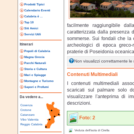
Prodotti Tipici
Calendario Eventi
Calabria è ...
Top 10
facilmente raggiungibile dal
Siti Amici
caratterizzata dalla presenza d
Servizi Utili
sommerse. Sui fondali che la c
Itinerari
archeologici di epoca greco-
praterie di Poseidonia oceanica t
Popoli di Calabria
Magna Grecia
Non visualizzi correttamente l
Parchi Naturali
Storia e Cultura
Contenuti Multimediali
Mari e Spiagge
Montagne e Turismo
I contenuti multimediali asso
Sapori e Profumi
scaricati sul palmare solo 
visualizzare l'anteprima di i
Da vedere a...
descrizioni.
Cosenza
Crotone
Catanzaro
Foto: 2
Vibo Valentia
Reggio Calabria
Veduta dell'isola di Cirella