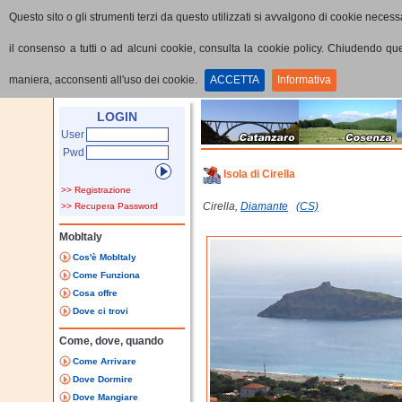
Questo sito o gli strumenti terzi da questo utilizzati si avvalgono di cookie necessa
il consenso a tutti o ad alcuni cookie, consulta la cookie policy. Chiudendo q
maniera, acconsenti all'uso dei cookie.
ACCETTA
Informativa
Home
Punti di interesse
Dettaglio PoI
LOGIN
User
Pwd
Isola di Cirella
>> Registrazione
Cirella,
Diamante
(CS)
>> Recupera Password
MobItaly
Cos'è MobItaly
Come Funziona
Cosa offre
Dove ci trovi
Come, dove, quando
Come Arrivare
Dove Dormire
Dove Mangiare