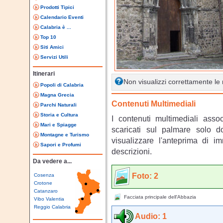
Prodotti Tipici
Calendario Eventi
Calabria è ...
Top 10
Siti Amici
Servizi Utili
Itinerari
Non visualizzi correttamente l
Popoli di Calabria
Magna Grecia
Contenuti Multimediali
Parchi Naturali
Storia e Cultura
I contenuti multimediali asso
Mari e Spiagge
scaricati sul palmare solo 
Montagne e Turismo
visualizzare l'anteprima di i
Sapori e Profumi
descrizioni.
Da vedere a...
Foto: 2
Cosenza
Crotone
Catanzaro
Facciata principale dell'Abbazia
Vibo Valentia
Reggio Calabria
Audio: 1