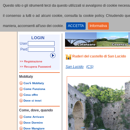
Questo sito o gli strumenti terzi da questo utilizzati si avvalgono di cookie necessa
il consenso a tutti o ad alcuni cookie, consulta la cookie policy. Chiudendo q
maniera, acconsenti all'uso dei cookie.
ACCETTA
Informativa
Home
Punti di interesse
Dettaglio PoI
LOGIN
User
Pwd
Ruderi del castello di San Lucido
>> Registrazione
San Lucido
(CS)
>> Recupera Password
MobItaly
Cos'è MobItaly
Come Funziona
Cosa offre
Dove ci trovi
Come, dove, quando
Come Arrivare
Dove Dormire
Dove Mangiare