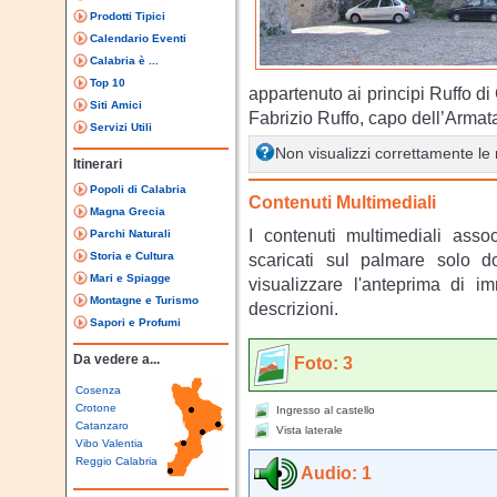
Prodotti Tipici
Calendario Eventi
Calabria è ...
Top 10
appartenuto ai principi Ruffo di 
Siti Amici
Fabrizio Ruffo, capo dell’Armat
Servizi Utili
Non visualizzi correttamente l
Itinerari
Popoli di Calabria
Contenuti Multimediali
Magna Grecia
I contenuti multimediali asso
Parchi Naturali
Storia e Cultura
scaricati sul palmare solo 
Mari e Spiagge
visualizzare l'anteprima di i
Montagne e Turismo
descrizioni.
Sapori e Profumi
Da vedere a...
Foto: 3
Cosenza
Crotone
Ingresso al castello
Catanzaro
Vista laterale
Vibo Valentia
Reggio Calabria
Audio: 1