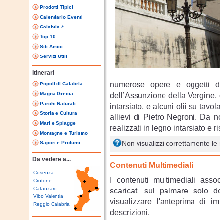
Prodotti Tipici
Calendario Eventi
Calabria è ...
Top 10
Siti Amici
Servizi Utili
Itinerari
numerose opere e oggetti di
Popoli di Calabria
Magna Grecia
dell’Assunzione della Vergine, c
Parchi Naturali
intarsiato, e alcuni olii su tavol
Storia e Cultura
allievi di Pietro Negroni. Da no
Mari e Spiagge
realizzati in legno intarsiato e r
Montagne e Turismo
Sapori e Profumi
Non visualizzi correttamente l
Da vedere a...
Contenuti Multimediali
Cosenza
I contenuti multimediali asso
Crotone
Catanzaro
scaricati sul palmare solo 
Vibo Valentia
visualizzare l'anteprima di i
Reggio Calabria
descrizioni.