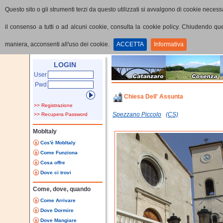
Questo sito o gli strumenti terzi da questo utilizzati si avvalgono di cookie necessa
il consenso a tutti o ad alcuni cookie, consulta la cookie policy. Chiudendo q
maniera, acconsenti all'uso dei cookie.
ACCETTA
Informativa
Home
Punti di interesse
Dettaglio PoI
LOGIN
User
Pwd
Chiesa Dell' Assunta
>> Registrazione
Spezzano Piccolo
(CS)
>> Recupera Password
MobItaly
Cos'è MobItaly
Come Funziona
Cosa offre
Dove ci trovi
Come, dove, quando
Come Arrivare
Dove Dormire
Dove Mangiare