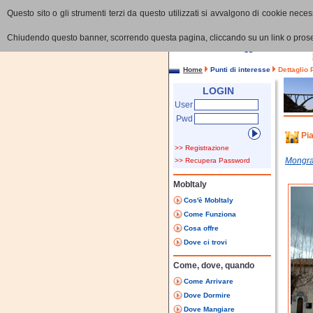
Questo sito o gli strumenti terzi da questo utilizzati si avvalgono di cookie necess
Chiudendo questo banner, scorrendo questa pagina, cliccando su un link o proseg
Home
Punti di interesse
Dettaglio 
LOGIN
User
Pwd
Pi
>> Registrazione
Mongr
>> Recupera Password
MobItaly
Cos'è MobItaly
Come Funziona
Cosa offre
Dove ci trovi
Come, dove, quando
Come Arrivare
Dove Dormire
Dove Mangiare