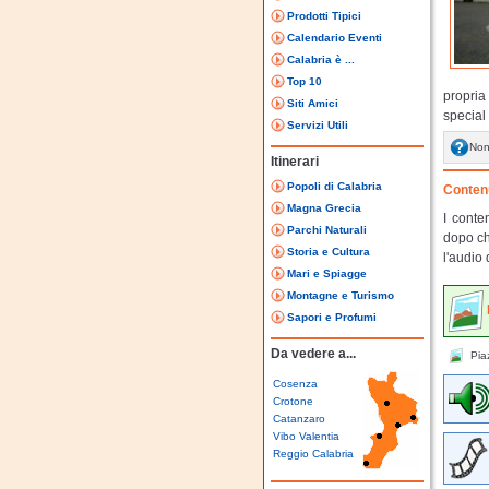
Prodotti Tipici
Calendario Eventi
Calabria è ...
Top 10
propria
Siti Amici
special
Servizi Utili
Non
Itinerari
Popoli di Calabria
Contenu
Magna Grecia
I conte
Parchi Naturali
dopo ch
Storia e Cultura
l'audio 
Mari e Spiagge
Montagne e Turismo
Sapori e Profumi
Da vedere a...
Pia
Cosenza
Crotone
Catanzaro
Vibo Valentia
Reggio Calabria