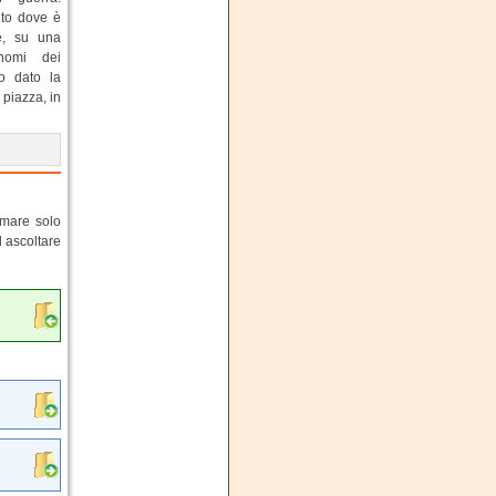
into dove è
e, su una
 nomi dei
o dato la
 piazza, in
lmare solo
d ascoltare