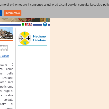
perne di più o negare il consenso a tutti o ad alcuni cookie, consulta la cookie polic
A
Informativa
dimento
I vicini
ssano è
zza, come
one della
a Tavolaro,
uardo sarà
policromo
si erge al
na statua
n soldato
’atto di
i guerra: