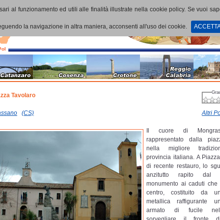
ari al funzionamento ed utili alle finalità illustrate nella cookie policy. Se vuoi sa
uendo la navigazione in altra maniera, acconsenti all'uso dei cookie.
ACCETT
PoI
Gra
azza Tavolaro
assano
(CS)
Altri Po
Il cuore di Mongra
rappresentato dalla pia
nella migliore tradizi
provincia italiana. A Piazz
di recente restauro, lo sg
anzitutto rapito dal 
monumento ai caduti che 
centro, costituito da u
metallica raffigurante u
armato di fucile nell
sorvegliare il fronte d