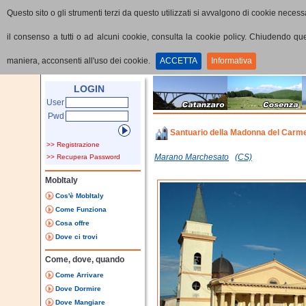
Questo sito o gli strumenti terzi da questo utilizzati si avvalgono di cookie necessa
il consenso a tutti o ad alcuni cookie, consulta la cookie policy. Chiudendo q
maniera, acconsenti all'uso dei cookie.
ACCETTA
Informativa
Home
Punti di interesse
Dettaglio PoI
LOGIN
User
Pwd
Santuario della Madonna del Carm
>> Registrazione
Marano Marchesato
(CS)
>> Recupera Password
MobItaly
Cos'è MobItaly
Come Funziona
Cosa offre
Dove ci trovi
Come, dove, quando
Come Arrivare
Dove Dormire
Dove Mangiare