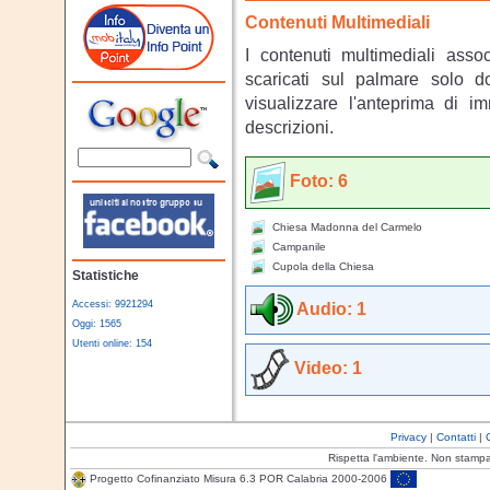
Contenuti Multimediali
I contenuti multimediali asso
scaricati sul palmare solo 
visualizzare l'anteprima di i
descrizioni.
Foto: 6
Chiesa Madonna del Carmelo
Campanile
Cupola della Chiesa
Statistiche
Audio: 1
Accessi: 9921294
Oggi: 1565
Utenti online: 154
Video: 1
Privacy
|
Contatti
|
Rispetta l'ambiente. Non stamp
Progetto Cofinanziato Misura 6.3 POR Calabria 2000-2006