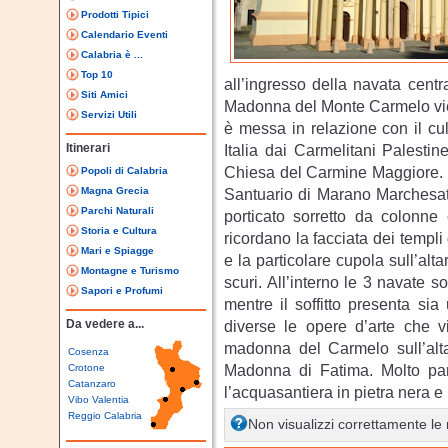
Prodotti Tipici
Calendario Eventi
Calabria è ...
Top 10
all’ingresso della navata centra
Siti Amici
Madonna del Monte Carmelo viene 
Servizi Utili
è messa in relazione con il cu
Itinerari
Italia dai Carmelitani Palesti
Chiesa del Carmine Maggiore. Pi
Popoli di Calabria
Magna Grecia
Santuario di Marano Marchesato
Parchi Naturali
porticato sorretto da colonne 
Storia e Cultura
ricordano la facciata dei templ
Mari e Spiagge
e la particolare cupola sull’al
Montagne e Turismo
scuri. All’interno le 3 navate so
Sapori e Profumi
mentre il soffitto presenta si
Da vedere a...
diverse le opere d’arte che vi
madonna del Carmelo sull’alt
Cosenza
Madonna di Fatima. Molto parti
Crotone
Catanzaro
l’acquasantiera in pietra nera e
Vibo Valentia
Reggio Calabria
Non visualizzi correttamente l