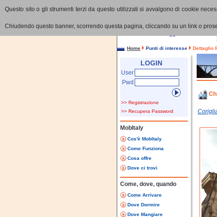
Questo sito o gli strumenti terzi da questo utilizzati si avvalgono di cookie necess
Chiudendo questo banner, scorrendo questa pagina, cliccando su un link o proseg
Home
Punti di interesse
Dettaglio 
LOGIN
User
Pwd
Ch
>> Registrazione
Corigl
>> Recupera Password
MobItaly
Cos'è MobItaly
Come Funziona
Cosa offre
Dove ci trovi
Come, dove, quando
Come Arrivare
Dove Dormire
Dove Mangiare