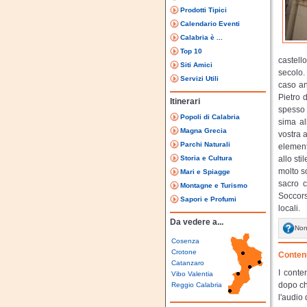
Prodotti Tipici
Calendario Eventi
Calabria è ...
Top 10
castell
Siti Amici
secolo.
Servizi Utili
caso an
Pietro 
Itinerari
spesso 
Popoli di Calabria
sima al
Magna Grecia
vostra a
Parchi Naturali
element
Storia e Cultura
allo sti
molto so
Mari e Spiagge
sacro c
Montagne e Turismo
Soccors
Sapori e Profumi
locali.
Da vedere a...
Non
Cosenza
Crotone
Contenu
Catanzaro
I conte
Vibo Valentia
dopo ch
Reggio Calabria
l'audio 