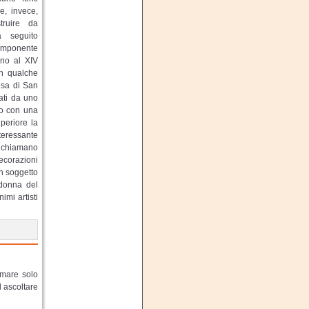
e, invece,
truire da
a seguito
imponente
rno al XIV
in qualche
esa di San
cati da uno
to con una
periore la
nteressante
richiamano
decorazioni
on soggetto
adonna del
imi artisti
lmare solo
d ascoltare