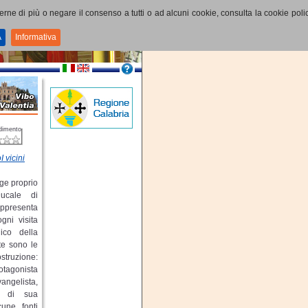
perne di più o negare il consenso a tutti o ad alcuni cookie, consulta la cookie polic
A
Informativa
dimento
I vicini
ge proprio
ucale di
ppresenta
gni visita
nico della
te sono le
struzione:
otagonista
angelista,
ta di sua
cune fonti