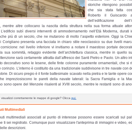
storiche ritengono possibil
che sia stata fatta cos
Roberto il Guiscardo 
dell’edificazione dell’
o, mentre altre collocano la nascita della struttura nella sua forma attuale atto
 L’edificio subì diversi interventi di ammodernamento nell’Età Moderna, durati 
che più di un secolo, che ne mutarono di molto l’aspetto esteriore. Oggi la Chi
di Corigliano presenta una facciata in chiaro stile neoclassico su due livelli mar
cornicione: nel livello inferiore vi invitiamo a notare il maestoso portale decora
la sua sommità, retaggio evidente dell’architettura classica, mentre in quello su
ttenzione sarà certamente attratta dall’affresco dei Santi Pietro e Paolo. Un altro i
o decorativo sono le lesene, delle finte colonne puramente ornamentali, che si 
le corinzio. L’interno è costituito da una tradizionale suddivisone in tre navate con 
brie. Di sicuro pregio è il fonte battesimale scavato nella pietra e le tante opere c
he impreziosiscono le pareti della navate laterali: la Sacra Famiglia e la M
o sono opere del Menzele risalenti al XVIII secolo, mentre le restanti sono di anon
 visualizzi correttamente le mappe di google? Clicca
qui.
ti Multimediali
nuti multimediali associati al punto di interesse possono essere scaricati sul pa
e ti sei registrato. Comunque puoi visualizzare l'anteprima di immagini e video, e
delle descrizioni.