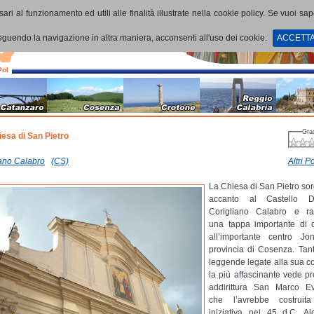
ari al funzionamento ed utili alle finalità illustrate nella cookie policy. Se vuoi sa
uendo la navigazione in altra maniera, acconsenti all'uso dei cookie.
ACCETT
PoI
Gra
iesa di San Pietro
iano Calabro
(CS)
Altri Po
La Chiesa di San Pietro sor
accanto al Castello D
Corigliano Calabro e ra
una tappa importante di o
all’importante centro Jo
provincia di Cosenza. Tan
leggende legate alla sua co
la più affascinante vede pr
addirittura San Marco Ev
che l’avrebbe costrui
iniziativa nel 45 d.C. Al