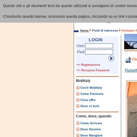
Questo sito o gli strumenti terzi da questo utilizzati si avvalgono di cookie necess
Chiudendo questo banner, scorrendo questa pagina, cliccando su un link o proseg
Home
Punti di interesse
Dettaglio 
LOGIN
User
Pwd
Ch
>> Registrazione
Fiumef
>> Recupera Password
MobItaly
Cos'è MobItaly
Come Funziona
Cosa offre
Dove ci trovi
Come, dove, quando
Come Arrivare
Dove Dormire
Dove Mangiare