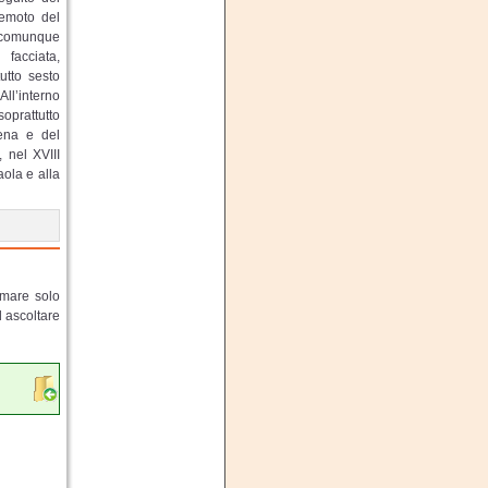
rremoto del
, comunque
facciata,
utto sesto
All’interno
soprattutto
mena e del
, nel XVIII
aola e alla
lmare solo
d ascoltare