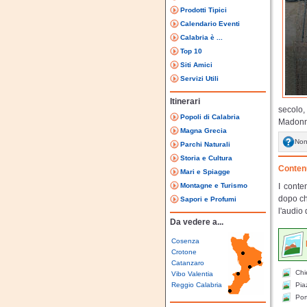
Prodotti Tipici
Calendario Eventi
Calabria è ...
Top 10
Siti Amici
Servizi Utili
Itinerari
secolo,
Popoli di Calabria
Madonn
Magna Grecia
Non
Parchi Naturali
Storia e Cultura
Contenu
Mari e Spiagge
Montagne e Turismo
I conte
dopo ch
Sapori e Profumi
l'audio 
Da vedere a...
Cosenza
Crotone
Catanzaro
Chie
Vibo Valentia
Reggio Calabria
Pia
Port