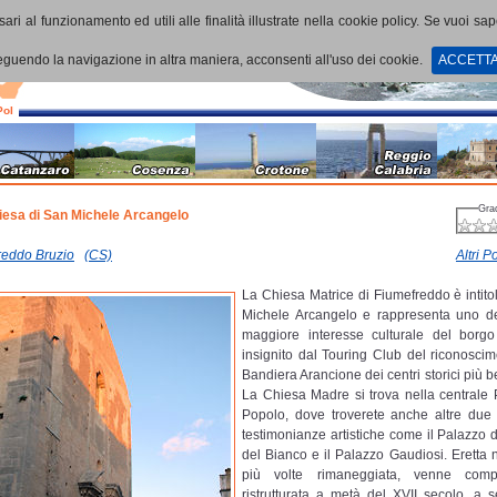
ari al funzionamento ed utili alle finalità illustrate nella cookie policy. Se vuoi sa
uendo la navigazione in altra maniera, acconsenti all'uso dei cookie.
ACCETT
PoI
Gra
iesa di San Michele Arcangelo
reddo Bruzio
(CS)
Altri Po
La Chiesa Matrice di Fiumefreddo è intito
Michele Arcangelo e rappresenta uno de
maggiore interesse culturale del borgo 
insignito dal Touring Club del riconoscim
Bandiera Arancione dei centri storici più bell
La Chiesa Madre si trova nella centrale 
Popolo, dove troverete anche altre due 
testimonianze artistiche come il Palazzo 
del Bianco e il Palazzo Gaudiosi. Eretta 
più volte rimaneggiata, venne comp
ristrutturata a metà del XVII secolo, a s