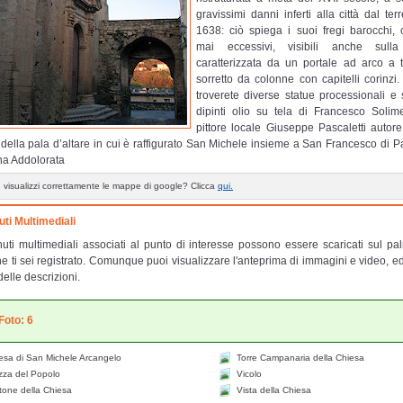
gravissimi danni inferti alla città dal te
1638: ciò spiega i suoi fregi barocchi
mai eccessivi, visibili anche sulla 
caratterizzata da un portale ad arco a t
sorretto da colonne con capitelli corinzi. 
troverete diverse statue processionali e 
dipinti olio su tela di Francesco Soli
pittore locale Giuseppe Pascaletti autore
 della pala d’altare in cui è raffigurato San Michele insieme a San Francesco di P
a Addolorata
 visualizzi correttamente le mappe di google? Clicca
qui.
ti Multimediali
nuti multimediali associati al punto di interesse possono essere scaricati sul pa
e ti sei registrato. Comunque puoi visualizzare l'anteprima di immagini e video, e
delle descrizioni.
Foto: 6
sa di San Michele Arcangelo
Torre Campanaria della Chiesa
zza del Popolo
Vicolo
one della Chiesa
Vista della Chiesa