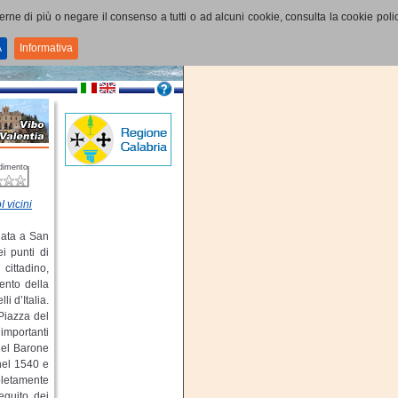
perne di più o negare il consenso a tutti o ad alcuni cookie, consulta la cookie polic
A
Informativa
dimento
I vicini
lata a San
i punti di
cittadino,
ento della
i d’Italia.
Piazza del
importanti
del Barone
nel 1540 e
letamente
eguito dei