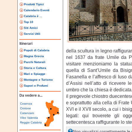
Prodotti Tipici
Calendario Eventi
Calabria è ...
Top 10
Siti Amici
Servizi Utili
Itinerari
della scultura in legno raffigura
Popoli di Calabria
Magna Grecia
nel 1637 da frate Umile da Pet
Parchi Naturali
visitare menzioniamo la statu
Storia e Cultura
quella di Sant’Umile da Bisign
Mari e Spiagge
Fasanella e l’affresco di Iuso
Montagne e Turismo
d’Assisi nell’atto di ricevere l
Sapori e Profumi
umbro che la chiesa è dedicata.
Da vedere a...
il pregevole chiostro duecentesc
e soprattutto alla cella di Frate 
Cosenza
XVI e il XVII secolo, a cui i bi
Crotone
Catanzaro
legati: qui troverete gli o
Vibo Valentia
settecentesca raffigurante lo st
Reggio Calabria
Non visualizzi correttamente l