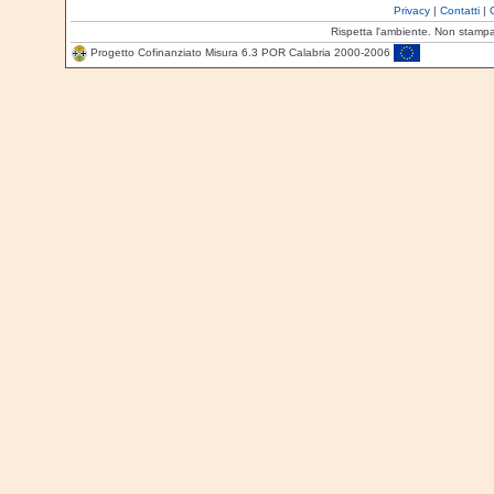
Privacy
|
Contatti
|
Rispetta l'ambiente. Non stamp
Progetto Cofinanziato Misura 6.3 POR Calabria 2000-2006