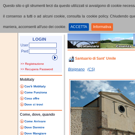
Questo sito o gli strumenti terzi da questo utilizzati si avvalgono di cookie necessa
il consenso a tutti o ad alcuni cookie, consulta la cookie policy. Chiudendo q
maniera, acconsenti all'uso dei cookie.
ACCETTA
Informativa
Home
Punti di interesse
Dettaglio PoI
LOGIN
User
Pwd
Santuario di Sant' Umile
>> Registrazione
Bisignano
(CS)
>> Recupera Password
MobItaly
Cos'è MobItaly
Come Funziona
Cosa offre
Dove ci trovi
Come, dove, quando
Come Arrivare
Dove Dormire
Dove Mangiare