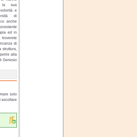
: la sua
 volontà e
ersità di
ico anche
onsistente
mpia ed in
o troverete
ancanza di
 struttura,
perire alla
di Genesio
lmare solo
d ascoltare