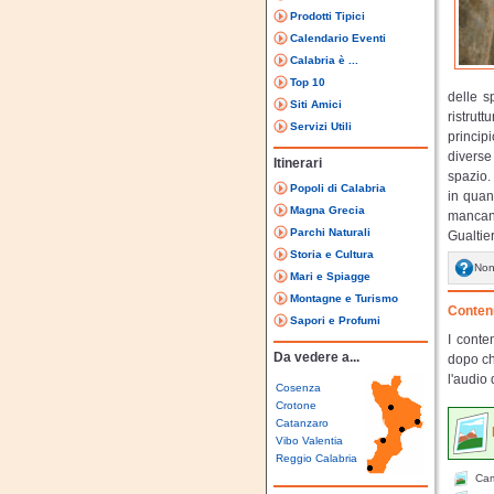
Prodotti Tipici
Calendario Eventi
Calabria è ...
Top 10
delle s
Siti Amici
ristrut
Servizi Utili
princip
diverse
Itinerari
spazio. 
Popoli di Calabria
in quant
Magna Grecia
mancanz
Parchi Naturali
Gualtie
Storia e Cultura
Non
Mari e Spiagge
Montagne e Turismo
Contenu
Sapori e Profumi
I conte
Da vedere a...
dopo ch
l'audio 
Cosenza
Crotone
Catanzaro
Vibo Valentia
Reggio Calabria
Cam