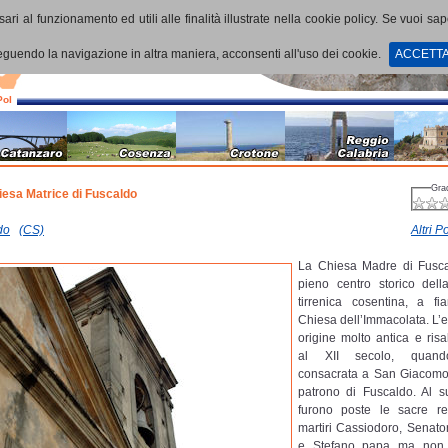
ari al funzionamento ed utili alle finalità illustrate nella cookie policy. Se vuoi sa
uendo la navigazione in altra maniera, acconsenti all'uso dei cookie.
ACCETT
PoI
Gra
iesa Matrice di Fuscaldo
do
(CS)
Altri Po
La Chiesa Madre di Fusca
pieno centro storico della
tirrenica cosentina, a fi
Chiesa dell’Immacolata. L’ed
origine molto antica e ris
al XII secolo, quan
consacrata a San Giacomo
patrono di Fuscaldo. Al s
furono poste le sacre re
martiri Cassiodoro, Senator
e Stefano papa ma non