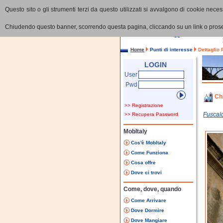
Questo sito o gli strumenti terzi da questo utilizzati si avvalgono di cookie necess
Chiudendo questo banner, scorrendo questa pagina, cliccando su un link o proseg
Home
Punti di interesse
Dettaglio 
LOGIN
User
Pwd
Ch
>> Registrazione
Fuscal
>> Recupera Password
MobItaly
Cos'è MobItaly
Come Funziona
Cosa offre
Dove ci trovi
Come, dove, quando
Come Arrivare
Dove Dormire
Dove Mangiare