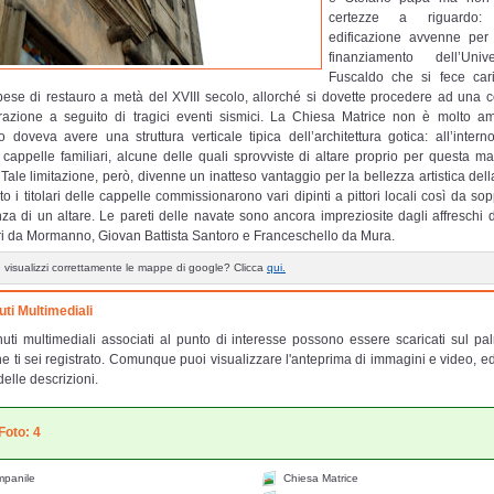
certezze a riguardo
edificazione avvenne per
finanziamento dell’Univ
Fuscaldo che si fece car
pese di restauro a metà del XVIII secolo, allorché si dovette procedere ad una c
turazione a seguito di tragici eventi sismici. La Chiesa Matrice non è molto a
io doveva avere una struttura verticale tipica dell’architettura gotica: all’intern
 cappelle familiari, alcune delle quali sprovviste di altare proprio per questa m
Tale limitazione, però, divenne un inatteso vantaggio per la bellezza artistica della
o i titolari delle cappelle commissionarono vari dipinti a pittori locali così da sop
a di un altare. Le pareti delle navate sono ancora impreziosite dagli affreschi 
ri da Mormanno, Giovan Battista Santoro e Franceschello da Mura.
 visualizzi correttamente le mappe di google? Clicca
qui.
ti Multimediali
nuti multimediali associati al punto di interesse possono essere scaricati sul pa
e ti sei registrato. Comunque puoi visualizzare l'anteprima di immagini e video, e
delle descrizioni.
Foto: 4
panile
Chiesa Matrice