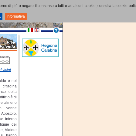
perne di più o negare il consenso a tutti o ad alcuni cookie, consulta la cookie polic
A
Informativa
dimento
I vicini
ldo è nel
 cittadina
anco della
ificio è di
ale almeno
do venne
 Apostolo,
uo interno
liquie dei
e, Viatore
 si hanno