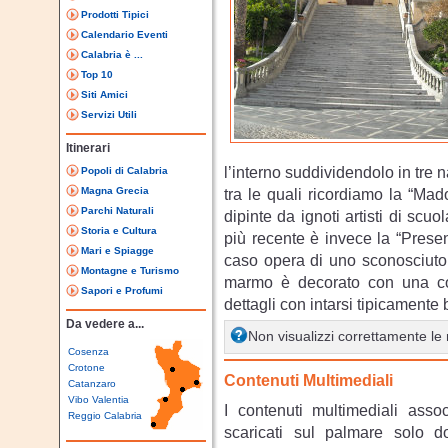
Prodotti Tipici
Calendario Eventi
Calabria è ...
Top 10
Siti Amici
Servizi Utili
Itinerari
l’interno suddividendolo in tre n
Popoli di Calabria
Magna Grecia
tra le quali ricordiamo la “Ma
Parchi Naturali
dipinte da ignoti artisti di sc
Storia e Cultura
più recente è invece la “Prese
Mari e Spiagge
caso opera di uno sconosciuto 
Montagne e Turismo
marmo è decorato con una cor
Sapori e Profumi
dettagli con intarsi tipicamente 
Da vedere a...
Non visualizzi correttamente l
Cosenza
Crotone
Contenuti Multimediali
Catanzaro
Vibo Valentia
I contenuti multimediali asso
Reggio Calabria
scaricati sul palmare solo 