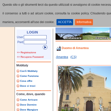
Questo sito o gli strumenti terzi da questo utilizzati si avvalgono di cookie necessa
il consenso a tutti o ad alcuni cookie, consulta la cookie policy. Chiudendo q
maniera, acconsenti all'uso dei cookie.
ACCETTA
Informativa
Home
Punti di interesse
Dettaglio PoI
LOGIN
User
Pwd
Duomo di Amantea
>> Registrazione
Amantea
(CS)
>> Recupera Password
MobItaly
Cos'è MobItaly
Come Funziona
Cosa offre
Dove ci trovi
Come, dove, quando
Come Arrivare
Dove Dormire
Dove Mangiare