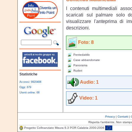
I contenuti multimediali asso
scaricati sul palmare solo 
visualizzare l'anteprima di i
descrizioni.
Foto: 8
Pentedattilo
Case abbandonate
Panorama
Ruderi
Statistiche
Audio: 1
Accessi: 9920408
Oggi: 679
Utenti online: 68
Video: 1
Privacy
|
Contatti
|
Rispetta l'ambiente. Non stamp
Progetto Cofinanziato Misura 6.3 POR Calabria 2000-2006