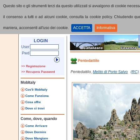
Questo sito o gli strumenti terzi da questo utilizzati si avvalgono di cookie necessa
il consenso a tutti o ad alcuni cookie, consulta la cookie policy. Chiudendo q
maniera, acconsenti all'uso dei cookie.
ACCETTA
Informativa
Home
Punti di interesse
Dettaglio PoI
LOGIN
User
Pwd
Pentedattilo
>> Registrazione
Pentedattilo,
Melito di Porto Salvo
(RC)
>> Recupera Password
MobItaly
Cos'è MobItaly
Come Funziona
Cosa offre
Dove ci trovi
Come, dove, quando
Come Arrivare
Dove Dormire
Dove Mangiare