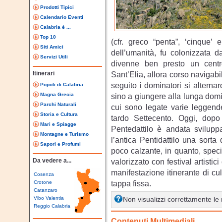
Prodotti Tipici
Calendario Eventi
Calabria è ...
Top 10
(cfr. greco “penta”, ‘cinque’ e
Siti Amici
dell’umanità, fu colonizzata d
Servizi Utili
divenne ben presto un centro
Itinerari
Sant’Elia, allora corso navigabi
seguito i dominatori si altern
Popoli di Calabria
Magna Grecia
sino a giungere alla lunga domin
Parchi Naturali
cui sono legate varie leggend
Storia e Cultura
tardo Settecento. Oggi, dop
Mari e Spiagge
Pentedattilo è andata svilupp
Montagne e Turismo
l’antica Pentidattilo una sorta
Sapori e Profumi
poco calzante, in quanto, speci
Da vedere a...
valorizzato con festival artistic
manifestazione itinerante di cu
Cosenza
tappa fissa.
Crotone
Catanzaro
Vibo Valentia
Non visualizzi correttamente l
Reggio Calabria
Contenuti Multimediali