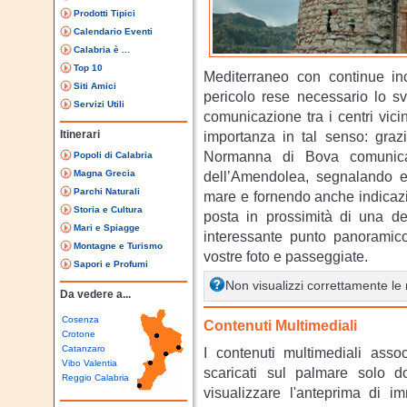
Prodotti Tipici
Calendario Eventi
Calabria è ...
Top 10
Mediterraneo con continue incu
Siti Amici
pericolo rese necessario lo sv
Servizi Utili
comunicazione tra i centri vici
Itinerari
importanza in tal senso: grazi
Normanna di Bova comunica
Popoli di Calabria
Magna Grecia
dell’Amendolea, segnalando ev
Parchi Naturali
mare e fornendo anche indicazio
Storia e Cultura
posta in prossimità di una d
Mari e Spiagge
interessante punto panoramico
Montagne e Turismo
vostre foto e passeggiate.
Sapori e Profumi
Non visualizzi correttamente l
Da vedere a...
Cosenza
Contenuti Multimediali
Crotone
Catanzaro
I contenuti multimediali asso
Vibo Valentia
scaricati sul palmare solo 
Reggio Calabria
visualizzare l'anteprima di i