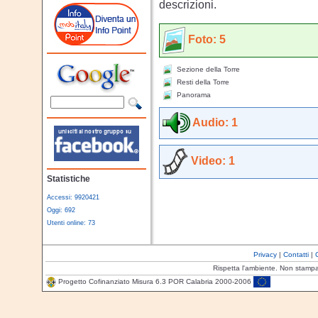
descrizioni.
Foto: 5
Sezione della Torre
Resti della Torre
Panorama
Audio: 1
Video: 1
Statistiche
Accessi: 9920421
Oggi: 692
Utenti online: 73
Privacy
|
Contatti
|
Rispetta l'ambiente. Non stamp
Progetto Cofinanziato Misura 6.3 POR Calabria 2000-2006