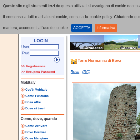
Questo sito o gli strumenti terzi da questo utilizzati si avvalgono di cookie necessa
il consenso a tutti o ad alcuni cookie, consulta la cookie policy. Chiudendo q
maniera, acconsenti all'uso dei cookie.
ACCETTA
Informativa
Home
Punti di interesse
Dettaglio PoI
LOGIN
User
Pwd
Torre Normanna di Bova
>> Registrazione
Bova
(RC)
>> Recupera Password
MobItaly
Cos'è MobItaly
Come Funziona
Cosa offre
Dove ci trovi
Come, dove, quando
Come Arrivare
Dove Dormire
Dove Mangiare