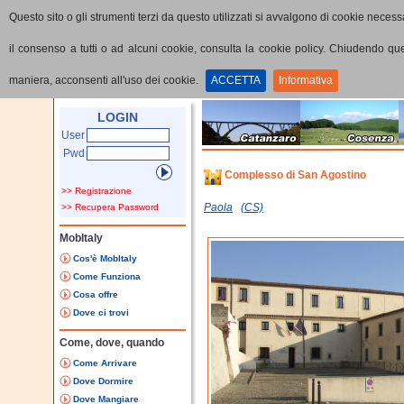
Questo sito o gli strumenti terzi da questo utilizzati si avvalgono di cookie necessa
il consenso a tutti o ad alcuni cookie, consulta la cookie policy. Chiudendo q
maniera, acconsenti all'uso dei cookie.
ACCETTA
Informativa
Home
Punti di interesse
Dettaglio PoI
LOGIN
User
Pwd
Complesso di San Agostino
>> Registrazione
Paola
(CS)
>> Recupera Password
MobItaly
Cos'è MobItaly
Come Funziona
Cosa offre
Dove ci trovi
Come, dove, quando
Come Arrivare
Dove Dormire
Dove Mangiare