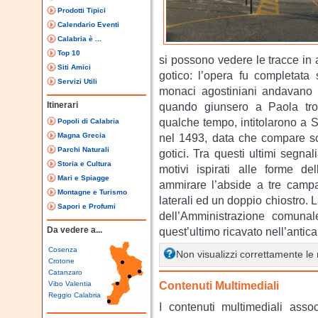
Prodotti Tipici
Calendario Eventi
Calabria è ...
Top 10
si possono vedere le tracce in a
Siti Amici
gotico: l’opera fu completata 
Servizi Utili
monaci agostiniani andavano i
Itinerari
quando giunsero a Paola tro
qualche tempo, intitolarono a 
Popoli di Calabria
Magna Grecia
nel 1493, data che compare scol
Parchi Naturali
gotici. Tra questi ultimi segnalia
Storia e Cultura
motivi ispirati alle forme del
Mari e Spiagge
ammirare l’abside a tre campa
Montagne e Turismo
laterali ed un doppio chiostro. La
Sapori e Profumi
dell’Amministrazione comunal
Da vedere a...
quest’ultimo ricavato nell’antic
Cosenza
Non visualizzi correttamente l
Crotone
Catanzaro
Contenuti Multimediali
Vibo Valentia
Reggio Calabria
I contenuti multimediali asso