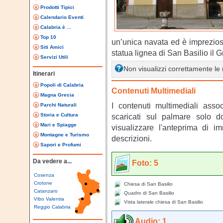
Prodotti Tipici
Calendario Eventi
Calabria è ...
Top 10
un’unica navata ed è imprezios
Siti Amici
statua lignea di San Basilio il 
Servizi Utili
Non visualizzi correttamente l
Itinerari
Popoli di Calabria
Contenuti Multimediali
Magna Grecia
I contenuti multimediali asso
Parchi Naturali
Storia e Cultura
scaricati sul palmare solo 
Mari e Spiagge
visualizzare l'anteprima di i
Montagne e Turismo
descrizioni.
Sapori e Profumi
Da vedere a...
Foto: 5
Cosenza
Crotone
Chiesa di San Basilio
Catanzaro
Quadro di San Basilio
Vibo Valentia
Vista laterale chiesa di San Basilio
Reggio Calabria
Audio: 1