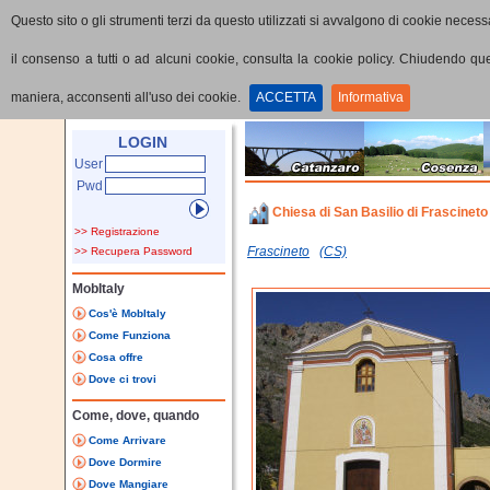
Questo sito o gli strumenti terzi da questo utilizzati si avvalgono di cookie necessa
il consenso a tutti o ad alcuni cookie, consulta la cookie policy. Chiudendo q
maniera, acconsenti all'uso dei cookie.
ACCETTA
Informativa
Home
Punti di interesse
Dettaglio PoI
LOGIN
User
Pwd
Chiesa di San Basilio di Frascineto
>> Registrazione
Frascineto
(CS)
>> Recupera Password
MobItaly
Cos'è MobItaly
Come Funziona
Cosa offre
Dove ci trovi
Come, dove, quando
Come Arrivare
Dove Dormire
Dove Mangiare