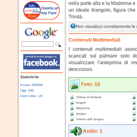
nella parte alta e la Madonna e g
un ideale triangolo, figura che
Trinità.
Non visualizzi correttamente l
Contenuti Multimediali
I contenuti multimediali asso
scaricati sul palmare solo 
visualizzare l'anteprima di i
descrizioni.
Statistiche
Foto: 10
Accessi: 9920928
Oggi: 1199
Utenti online: 120
Chiesa di Sotterra
Angelo
Madonna
Ipogeo
Interno dell' Ipogeo
Audio: 1