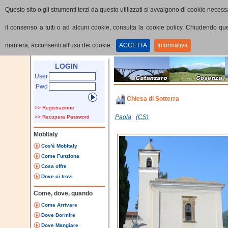
Questo sito o gli strumenti terzi da questo utilizzati si avvalgono di cookie necessa
il consenso a tutti o ad alcuni cookie, consulta la cookie policy. Chiudendo q
maniera, acconsenti all'uso dei cookie.
ACCETTA
Informativa
Home
Punti di interesse
Dettaglio PoI
LOGIN
User
Pwd
Chiesa di Sotterra
>> Registrazione
Paola
(CS)
>> Recupera Password
MobItaly
Cos'è MobItaly
Come Funziona
Cosa offre
Dove ci trovi
Come, dove, quando
Come Arrivare
Dove Dormire
Dove Mangiare