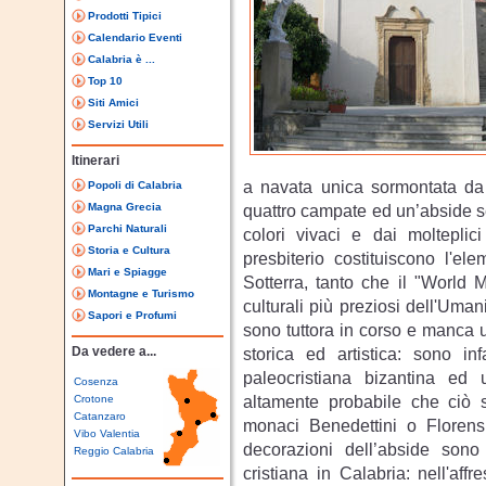
Prodotti Tipici
Calendario Eventi
Calabria è ...
Top 10
Siti Amici
Servizi Utili
Itinerari
a navata unica sormontata da 
Popoli di Calabria
Magna Grecia
quattro campate ed un’abside se
Parchi Naturali
colori vivaci e dai molteplici 
Storia e Cultura
presbiterio costituiscono l'el
Mari e Spiagge
Sotterra, tanto che il "World 
Montagne e Turismo
culturali più preziosi dell'Uman
Sapori e Profumi
sono tuttora in corso e manca u
Da vedere a...
storica ed artistica: sono i
paleocristiana bizantina ed 
Cosenza
altamente probabile che ciò 
Crotone
Catanzaro
monaci Benedettini o Florensi
Vibo Valentia
decorazioni dell’abside sono 
Reggio Calabria
cristiana in Calabria: nell'aff