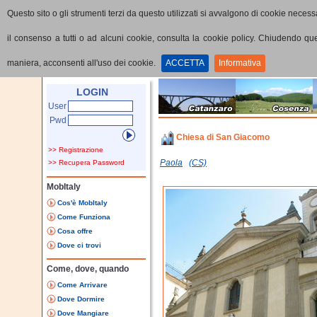
Questo sito o gli strumenti terzi da questo utilizzati si avvalgono di cookie necessa
il consenso a tutti o ad alcuni cookie, consulta la cookie policy. Chiudendo q
maniera, acconsenti all'uso dei cookie.
ACCETTA
Informativa
Home
Punti di interesse
Dettaglio PoI
LOGIN
User
Pwd
Chiesa di San Giacomo
>> Registrazione
Paola
(CS)
>> Recupera Password
MobItaly
Cos'è MobItaly
Come Funziona
Cosa offre
Dove ci trovi
Come, dove, quando
Come Arrivare
Dove Dormire
Dove Mangiare