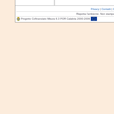
Privacy
|
Contatti
|
Rispetta l'ambiente. Non stamp
Progetto Cofinanziato Misura 6.3 POR Calabria 2000-2006