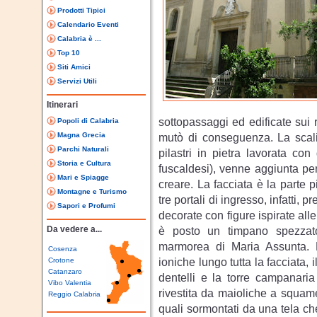
Prodotti Tipici
Calendario Eventi
Calabria è ...
Top 10
Siti Amici
Servizi Utili
Itinerari
sottopassaggi ed edificate sui r
Popoli di Calabria
Magna Grecia
mutò di conseguenza. La scalin
Parchi Naturali
pilastri in pietra lavorata co
Storia e Cultura
fuscaldesi), venne aggiunta per
Mari e Spiagge
creare. La facciata è la parte p
Montagne e Turismo
tre portali di ingresso, infatti, pr
Sapori e Profumi
decorate con figure ispirate all
Da vedere a...
è posto un timpano spezzato
marmorea di Maria Assunta. M
Cosenza
ioniche lungo tutta la facciata,
Crotone
Catanzaro
dentelli e la torre campanaria
Vibo Valentia
rivestita da maioliche a squame.
Reggio Calabria
quali sormontati da una tela che 