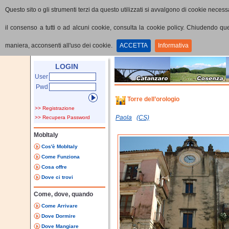
Questo sito o gli strumenti terzi da questo utilizzati si avvalgono di cookie necessa
il consenso a tutti o ad alcuni cookie, consulta la cookie policy. Chiudendo q
maniera, acconsenti all'uso dei cookie.
ACCETTA
Informativa
Home
Punti di interesse
Dettaglio PoI
LOGIN
User
Pwd
Torre dell’orologio
>> Registrazione
Paola
(CS)
>> Recupera Password
MobItaly
Cos'è MobItaly
Come Funziona
Cosa offre
Dove ci trovi
Come, dove, quando
Come Arrivare
Dove Dormire
Dove Mangiare