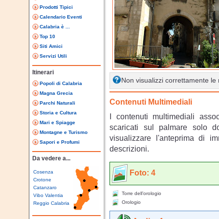
Prodotti Tipici
Calendario Eventi
Calabria è ...
Top 10
Siti Amici
Servizi Utili
Itinerari
Non visualizzi correttamente l
Popoli di Calabria
Magna Grecia
Contenuti Multimediali
Parchi Naturali
Storia e Cultura
I contenuti multimediali asso
Mari e Spiagge
scaricati sul palmare solo 
Montagne e Turismo
visualizzare l'anteprima di i
Sapori e Profumi
descrizioni.
Da vedere a...
Foto: 4
Cosenza
Crotone
Catanzaro
Torre dell’orologio
Vibo Valentia
Orologio
Reggio Calabria